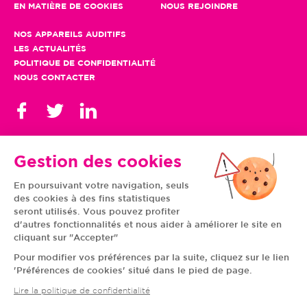
EN MATIÈRE DE COOKIES
NOUS REJOINDRE
NOS APPAREILS AUDITIFS
LES ACTUALITÉS
POLITIQUE DE CONFIDENTIALITÉ
NOUS CONTACTER
Gestion des cookies
En poursuivant votre navigation, seuls
TOUS NOS CENTRES
des cookies à des fins statistiques
AUVERGNE-RHÔNE-
CENTRE-VAL DE LOIRE
ALPES
GRAND EST
seront utilisés. Vous pouvez profiter
BOURGOGNE-
ÎLE-DE-FRANCE
d'autres fonctionnalités et nous aider à améliorer le site en
FRANCHE-COMTÉ
BRETAGNE
cliquant sur "Accepter"
HAUTS-DE-FRANCE
NOUVELLE-AQUITAINE
NORMANDIE
PAYS DE LA LOIRE
Pour modifier vos préférences par la suite, cliquez sur le lien
OCCITANIE
PROVENCE-ALPES-
'Préférences de cookies' situé dans le pied de page.
CÔTE D'AZUR
Lire la politique de confidentialité