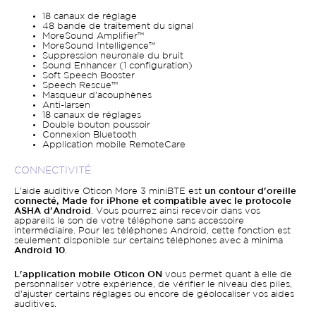
18 canaux de réglage
48 bande de traitement du signal
MoreSound Amplifier™
MoreSound Intelligence™
Suppression neuronale du bruit
Sound Enhancer (1 configuration)
Soft Speech Booster
Speech Rescue™
Masqueur d'acouphènes
Anti-larsen
18 canaux de réglages
Double bouton poussoir
Connexion Bluetooth
Application mobile RemoteCare
CONNECTIVITÉ
L'aide auditive Oticon More 3 miniBTE est
un contour d'oreille
connecté, Made for iPhone et compatible avec le protocole
ASHA d'Android
. Vous pourrez ainsi recevoir dans vos
appareils le son de votre téléphone sans accessoire
intermédiaire. Pour les téléphones Android, cette fonction est
seulement disponible sur certains téléphones avec à minima
Android 10
.
L'application mobile Oticon ON
vous permet quant à elle de
personnaliser votre expérience, de vérifier le niveau des piles,
d'ajuster certains réglages ou encore de géolocaliser vos aides
auditives.