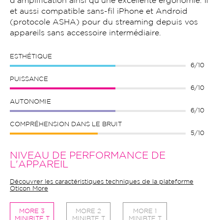
d'amplification ainsi qu'une excellente ergonomie. Il
et aussi compatible sans-fil iPhone et Android
(protocole ASHA) pour du streaming depuis vos
appareils sans accessoire intermédiaire.
ESTHÉTIQUE
6/10
PUISSANCE
6/10
AUTONOMIE
6/10
COMPRÉHENSION DANS LE BRUIT
5/10
NIVEAU DE PERFORMANCE DE
L'APPAREIL
Découvrer les caractéristiques techniques de la plateforme
Oticon More
MORE 3
MORE 2
MORE 1
MINIRITE T
MINIBTE T
MINIBTE T