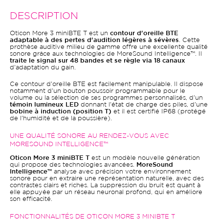
DESCRIPTION
Oticon More 3 miniBTE T est un
contour d'oreille BTE
adaptable à des pertes d'audition légères à sévères
. Cette
prothèse auditive milieu de gamme offre une excellente qualité
sonore grâce aux technologies de MoreSound Intelligence™. Il
traite le signal sur 48 bandes et se règle via 18 canaux
d'adaptation du gain.
Ce contour d'oreille BTE est facilement manipulable. Il dispose
notamment d'un bouton poussoir programmable pour le
volume ou la sélection de ses programmes personnalisés, d'un
témoin lumineux LED
donnant l'état de charge des piles, d'une
bobine à induction (position T)
et il est certifié IP68 (protégé
de l'humidité et de la poussière).
UNE QUALITÉ SONORE AU RENDEZ-VOUS AVEC
MORESOUND INTELLIGENCE™
Oticon More 3 miniBTE T
est un modèle nouvelle génération
qui propose des technologies avancées.
MoreSound
Intelligence™
analyse avec précision votre environnement
sonore pour en extraire une représentation naturelle, avec des
contrastes clairs et riches. La suppression du bruit est quant à
elle appuyée par un réseau neuronal profond, qui en améliore
son efficacité.
FONCTIONNALITÉS DE OTICON MORE 3 MINIBTE T