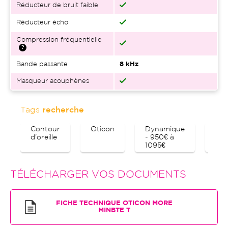
Réducteur de bruit faible
Réducteur écho
Compression fréquentielle
Bande passante
8 kHz
Masqueur acouphènes
Tags
recherche
Contour
Oticon
Dynamique
Blu
d'oreille
- 950€ à
1095€
TÉLÉCHARGER VOS DOCUMENTS
FICHE TECHNIQUE OTICON MORE
MINBTE T