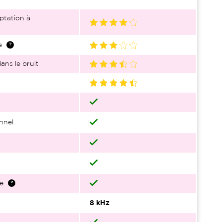
ptation à
e
ans le bruit
nnel
e
8 kHz