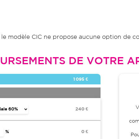
 le modèle CIC ne propose aucune option de co
URSEMENTS DE VOTRE AP
1 095 €
V
240 €
comp
%
0 €
Pou