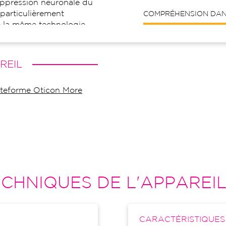
suppression neuronale du
 particulièrement
COMPRÉHENSION DANS
de la même technologie
tours d'oreille Oticon More.
particulièrement efficace
turel à 360° tout en faisant
REIL
rtant comme la parole.
ndant l'absence de
lateforme Oticon More
le CIC, réservées aux intra-
CHNIQUES DE L'APPAREI
CARACTÉRISTIQUE