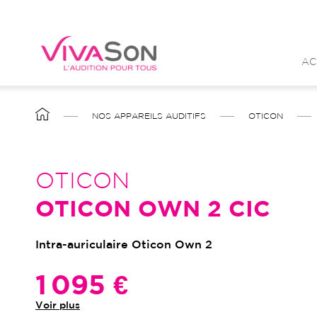
Aller
au
contenu
AC
principal
FIL
NOS APPAREILS AUDITIFS
OTICON
D'ARIANE
OTICON
OTICON OWN 2 CIC
Intra-auriculaire Oticon Own 2
1 095 €
Voir plus