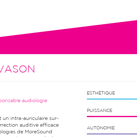
tion initiale, visites de contrôle,
VASON
ESTHÉTIQUE
ponsable audiologie
PUISSANCE
un intra-auriculaire sur-
rection auditive efficace
AUTONOMIE
nologies de MoreSound