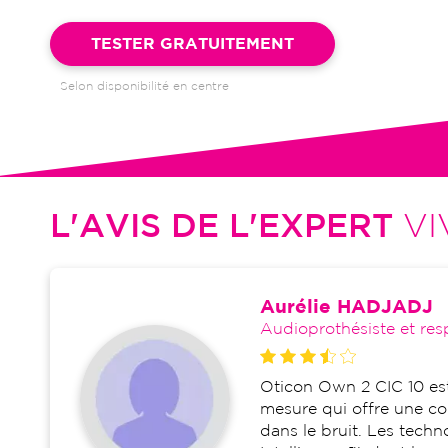
Garantie 4 ans et suivi illimité inclus : bilans auditifs, adapta
visites de réglages, dépannages
TESTER GRATUITEMENT
Selon disponibilité en centre
L'AVIS DE L'EXPERT
VI
Aurélie HADJADJ
Audioprothésiste et res
Oticon Own 2 CIC 10 est 
mesure qui offre une cor
dans le bruit. Les tech