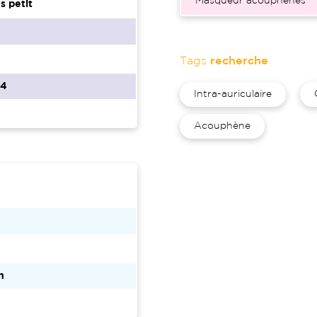
Masqueur acouphènes
s petit
Tags
recherche
54
Intra-auriculaire
Acouphène
n