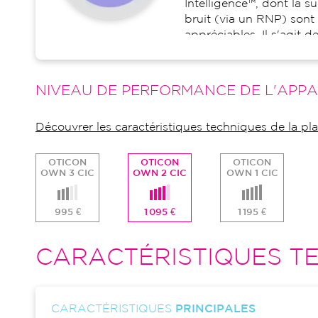
Intelligence™, dont la 
bruit (via un RNP) sont
appréciables. Il s'agit 
embarquées dans les con
Cette aide auditive est 
pour restituer un son na
NIVEAU DE PERFORMANCE DE L'APPA
émerger ce qui est impo
Nous regretterons cepe
Découvrer les caractéristiques techniques de la p
connectivité sur ce modè
conque (ITC / ITE).
OTICON
OTICON
OTICON
OWN 3 CIC
OWN 2 CIC
OWN 1 CIC
995 €
1 095 €
1 195 €
CARACTÉRISTIQUES TE
CARACTÉRISTIQUES
PRINCIPALES