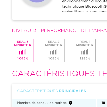
environnement d'écoute.
technologie Bluetooth
mains libres et une conn
appareils préférés. Cet 
qui fréquentent princi
peux bruyants.
NIVEAU DE PERFORMANCE DE L'APPA
REAL 3
REAL 2
REAL 1
MINIRITE R
MINIRITE R
MINIRITE R
1 045 €
1 095 €
1 295 €
CARACTÉRISTIQUES TE
CARACTÉRISTIQUES
PRINCIPALES
Nombre de canaux de réglage
18