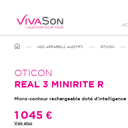
Aller
au
contenu
AC
principal
FIL
NOS APPAREILS AUDITIFS
OTICON
D'ARIANE
OTICON
REAL 3 MINIRITE R
Micro-contour rechargeable doté d'intelligence a
1 045 €
Voir plus