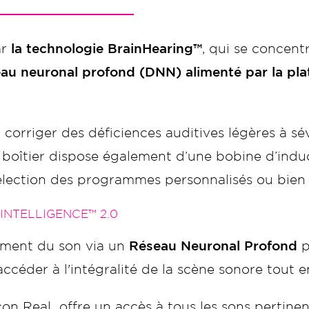
ar
la technologie BrainHearing™
, qui se concent
eau neuronal profond (DNN) alimenté par la pla
orriger des déficiences auditives légères à sév
 boîtier dispose également d’une bobine d’induc
lection des programmes personnalisés ou bien 
NTELLIGENCE™ 2.0
ement du son via un
Réseau Neuronal Profond
p
d'accéder à l'intégralité de la scène sonore tout
icon Real offre un accès à tous les sons pertine