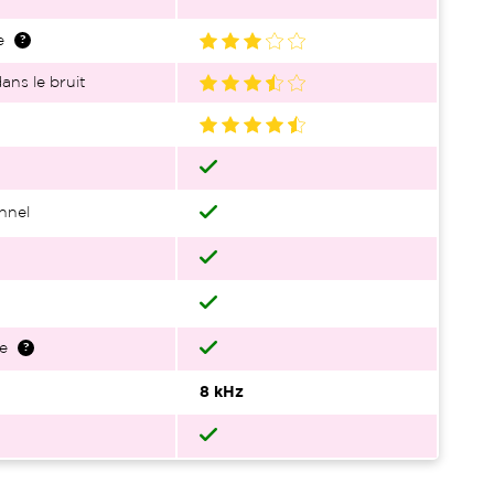
e
ans le bruit
nnel
e
8 kHz