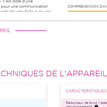
 Il est doté d'une
® pour une communication
COMPRÉHENSION DANS
ectivité sans faille avec vos
appareil est idéal pour ceux
palement des environnements
REIL
CHNIQUES DE L'APPAREI
CARACTÉRISTIQUE
Réducteur de bruit / ada
l'environnement