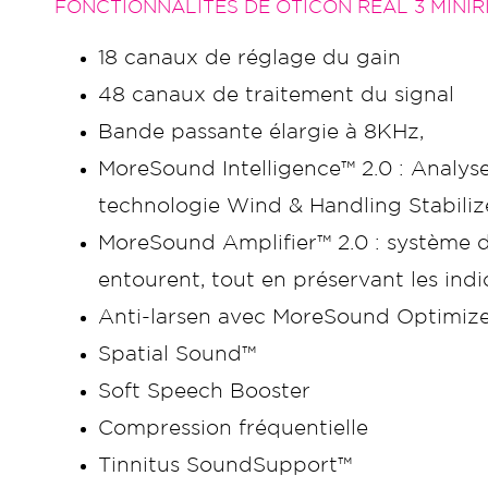
FONCTIONNALITÉS DE OTICON REAL 3 MINIR
18 canaux de réglage du gain
48 canaux de traitement du signal
Bande passante élargie à 8KHz,
MoreSound Intelligence™ 2.0 : Analyse 
technologie Wind & Handling Stabiliz
MoreSound Amplifier™ 2.0 : système d’
entourent, tout en préservant les in
Anti-larsen avec MoreSound Optimize
Spatial Sound™
Soft Speech Booster
Compression fréquentielle
Tinnitus SoundSupport™