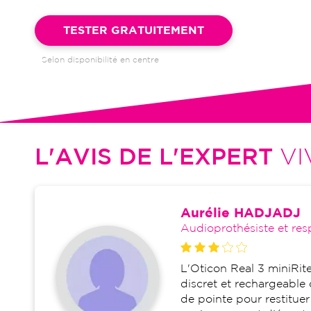
Garantie 4 ans et suivi illimité inclus : bilans auditifs, adapta
visites de réglages, dépannages
TESTER GRATUITEMENT
Selon disponibilité en centre
L'AVIS DE L'EXPERT
VI
Aurélie HADJADJ
Audioprothésiste et res
L'Oticon Real 3 miniRite
discret et rechargeable 
de pointe pour restituer