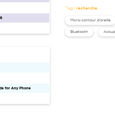
Tags
recherche
68
Micro-contour d'oreille
Bluetooth
Acoup
de for Any Phone