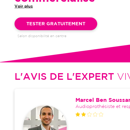
Voir plus
Garantie 4 ans et suivi illimité inclus : bilans auditifs, adapta
visites de réglages, dépannages
TESTER GRATUITEMENT
Selon disponibilité en centre
L'AVIS DE L'EXPERT
VI
Marcel Ben Soussa
Audioprothésiste et res