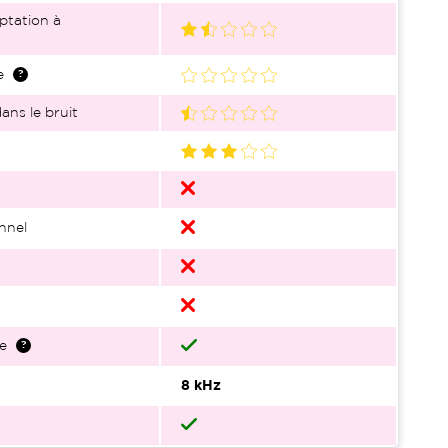
ptation à
e
ans le bruit
nnel
e
8 kHz