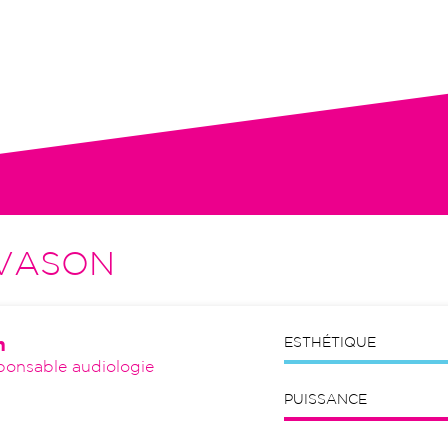
tion initiale, visites de contrôle,
VASON
n
ESTHÉTIQUE
ponsable audiologie
PUISSANCE