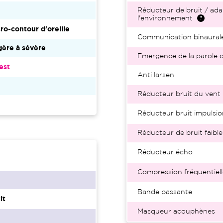
Réducteur de bruit / ada
l'environnement
ro-contour d'oreille
Communication binaural
ère à sévère
Emergence de la parole d
est
Anti larsen
2
Réducteur bruit du vent
Réducteur bruit impulsio
Réducteur de bruit faible
Réducteur écho
Compression fréquentiell
Bande passante
it
Masqueur acouphènes