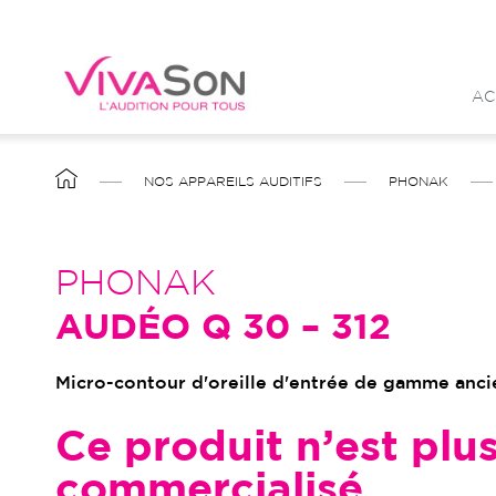
Aller
au
contenu
AC
principal
FIL
NOS APPAREILS AUDITIFS
PHONAK
D'ARIANE
PHONAK
AUDÉO Q 30 – 312
Micro-contour d'oreille d'entrée de gamme anc
Ce produit n’est plu
commercialisé