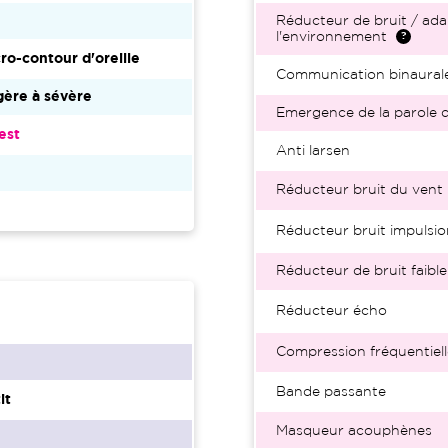
Réducteur de bruit / ada
l'environnement
ro-contour d'oreille
Communication binaural
ère à sévère
Emergence de la parole d
est
Anti larsen
2
Réducteur bruit du vent
Réducteur bruit impulsio
Réducteur de bruit faible
Réducteur écho
Compression fréquentiell
Bande passante
it
Masqueur acouphènes