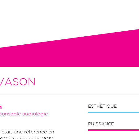
tion initiale, visites de contrôle,
VASON
n
ESTHÉTIQUE
ponsable audiologie
PUISSANCE
tait une référence en
RIC à sa sortie en 2012.