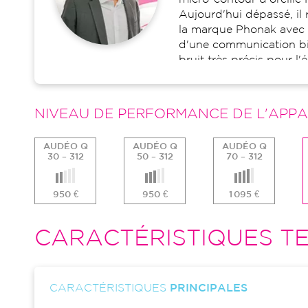
Aujourd'hui dépassé, il
la marque Phonak avec 
d'une communication bi
bruit très précis pour l
connectivité sans-fil a
accessoires.
NIVEAU DE PERFORMANCE DE L'APPA
AUDÉO Q
AUDÉO Q
AUDÉO Q
30 – 312
50 – 312
70 – 312
950 €
950 €
1 095 €
CARACTÉRISTIQUES TE
CARACTÉRISTIQUES
PRINCIPALES