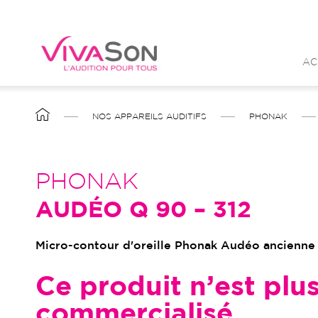
Aller
au
contenu
AC
principal
FIL
NOS APPAREILS AUDITIFS
PHONAK
D'ARIANE
PHONAK
AUDÉO Q 90 – 312
Micro-contour d'oreille Phonak Audéo ancienne
Ce produit n’est plu
commercialisé