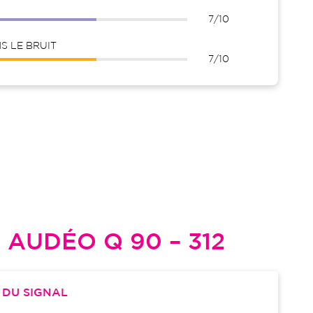
7/10
 LE BRUIT
7/10
L
AUDÉO Q 90 – 312
S
DU SIGNAL