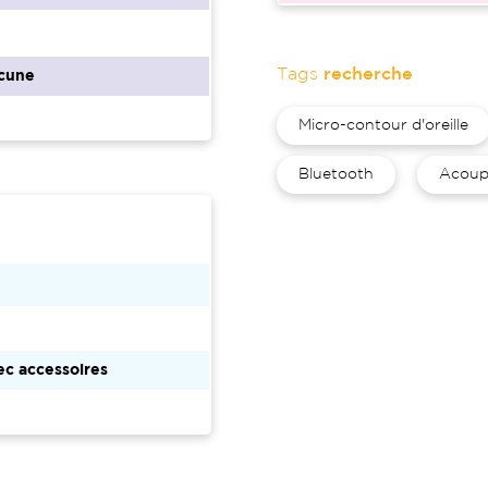
Tags
recherche
cune
Micro-contour d'oreille
Bluetooth
Acoup
c accessoires