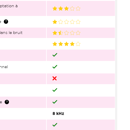
ptation à
e
ans le bruit
nnel
e
8 kHz