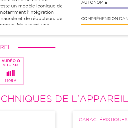
AUTONOMIE
 reste un modèle iconique de
notamment l'intégration
naurale et de réducteurs de
COMPRÉHENSION DANS
'époque. Mais aussi une
vancée avec de nombreux
REIL
AUDÉO Q
90 – 312
1 195 €
CHNIQUES DE L'APPAREI
CARACTÉRISTIQUE