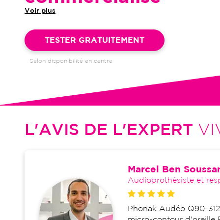
Voir plus
Garantie 4 ans et suivi illimité inclus : bilans auditifs, adapta
visites de réglages, dépannages
TESTER GRATUITEMENT
Selon disponibilité en centre
L'AVIS DE L'EXPERT
VI
Marcel Ben Soussa
Audioprothésiste et res
Phonak Audéo Q90-312 é
micro-contour d'oreille 