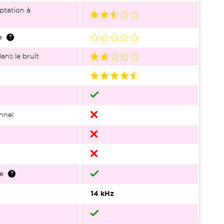
ptation à
e
ans le bruit
nnel
e
14 kHz