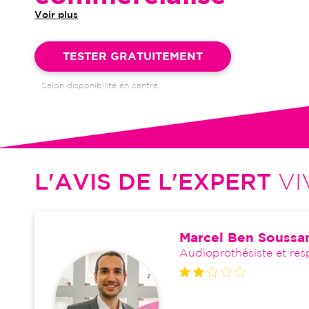
Voir plus
Garantie 4 ans et suivi illimité inclus : bilans auditifs, adapta
visites de réglages, dépannages
TESTER GRATUITEMENT
Selon disponibilité en centre
L'AVIS DE L'EXPERT
VI
Marcel Ben Soussa
Audioprothésiste et res