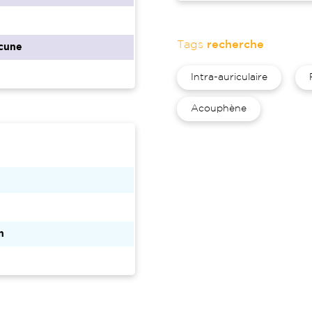
Tags
recherche
cune
Intra-auriculaire
Acouphène
n