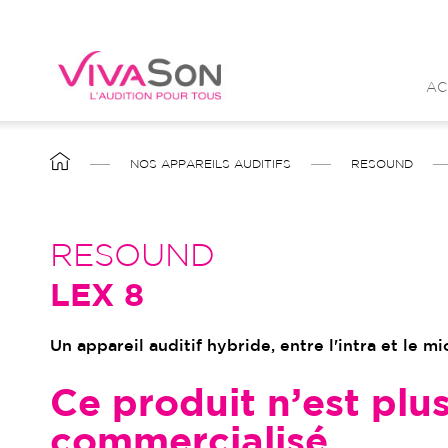
Aller
au
contenu
AC
principal
FIL
NOS APPAREILS AUDITIFS
RESOUND
D'ARIANE
RESOUND
LEX 8
Un appareil auditif hybride, entre l'intra et le m
Ce produit n’est plu
commercialisé