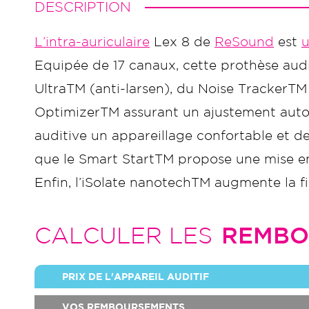
DESCRIPTION
L’intra-auriculaire
Lex 8 de
ReSound
est
u
Equipée de 17 canaux, cette prothèse audit
UltraTM (anti-larsen), du Noise TrackerTM
OptimizerTM assurant un ajustement auto
auditive un appareillage confortable et d
que le Smart StartTM propose une mise en m
Enfin, l’iSolate nanotechTM augmente la fia
CALCULER LES
REMBO
PRIX DE L'APPAREIL AUDITIF
VOS REMBOURSEMENTS