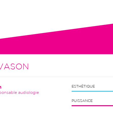
tion initiale, visites de contrôle,
VASON
n
ESTHÉTIQUE
ponsable audiologie
PUISSANCE