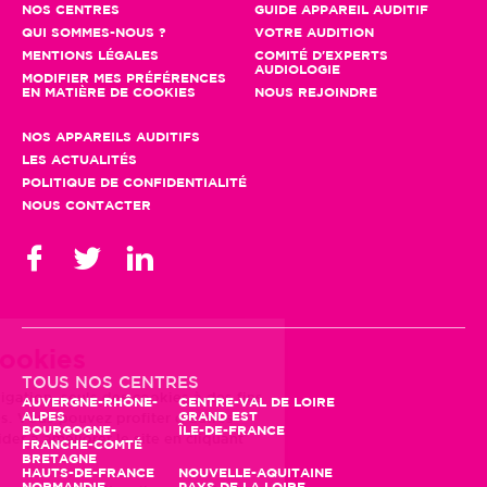
NOS CENTRES
GUIDE APPAREIL AUDITIF
QUI SOMMES-NOUS ?
VOTRE AUDITION
MENTIONS LÉGALES
COMITÉ D'EXPERTS
AUDIOLOGIE
MODIFIER MES PRÉFÉRENCES
EN MATIÈRE DE COOKIES
NOUS REJOINDRE
NOS APPAREILS AUDITIFS
LES ACTUALITÉS
POLITIQUE DE CONFIDENTIALITÉ
NOUS CONTACTER
Gestion des cookies
En poursuivant votre navigation, seuls
TOUS NOS CENTRES
des cookies à des fins statistiques
AUVERGNE-RHÔNE-
CENTRE-VAL DE LOIRE
ALPES
GRAND EST
seront utilisés. Vous pouvez profiter
BOURGOGNE-
ÎLE-DE-FRANCE
d'autres fonctionnalités et nous aider à améliorer le site en
FRANCHE-COMTÉ
BRETAGNE
cliquant sur "Accepter"
HAUTS-DE-FRANCE
NOUVELLE-AQUITAINE