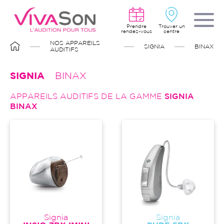
Aller
au
contenu
principal
Prendre
Trouver un
rendez-vous
centre
FIL
NOS APPAREILS
SIGNIA
BINAX
D'ARIANE
AUDITIFS
SIGNIA
BINAX
APPAREILS AUDITIFS DE LA GAMME
SIGNIA
BINAX
Signia
Signia