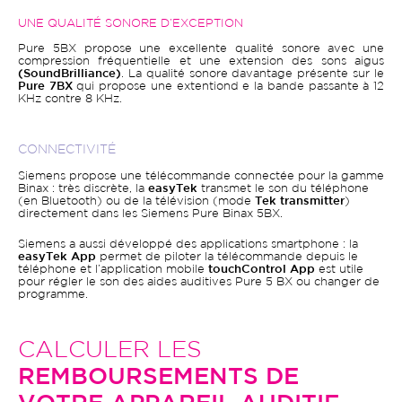
UNE QUALITÉ SONORE D’EXCEPTION
Pure 5BX propose une excellente qualité sonore avec une
compression fréquentielle et une extension des sons aigus
(SoundBrilliance)
. La qualité sonore davantage présente sur le
Pure 7BX
qui propose une extentiond e la bande passante à 12
KHz contre 8 KHz.
CONNECTIVITÉ
Siemens propose une télécommande connectée pour la gamme
Binax : très discrète, la
easyTek
transmet le son du téléphone
(en Bluetooth) ou de la télévision (mode
Tek transmitter
)
directement dans les Siemens Pure Binax 5BX.
Siemens a aussi développé des applications smartphone : la
easyTek App
permet de piloter la télécommande depuis le
téléphone et l’application mobile
touchControl App
est utile
pour régler le son des aides auditives Pure 5 BX ou changer de
programme.
CALCULER LES
REMBOURSEMENTS DE