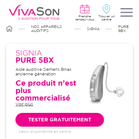
Aller
au
contenu
principal
Prendre
Trouver un
rendez-vous
centre
FIL
NOS APPAREILS
PURE
SIGNIA
D'ARIANE
AUDITIFS
5BX
SIGNIA
PURE 5BX
Aide auditive Siemens Binax
ancienne génération
Ce produit n’est
plus
commercialisé
Voir plus
Garantie 4 ans et suivi illimité
inclus : bilans auditifs, adaptation
initiale, visites de contrôle, visites
TESTER GRATUITEMENT
de réglages, dépannages
Selon disponibilité en centre