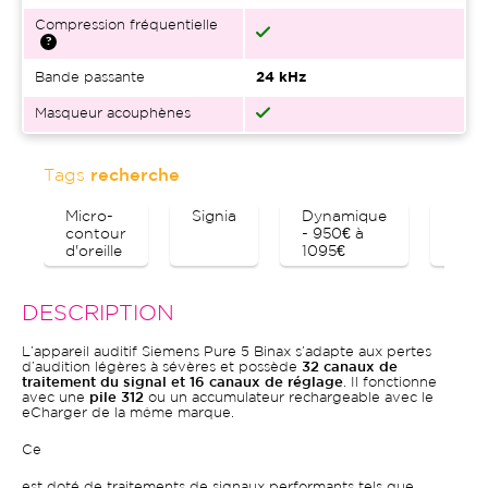
Compression fréquentielle
Bande passante
24 kHz
Masqueur acouphènes
Tags
recherche
Micro-
Signia
Dynamique
Blue
contour
- 950€ à
d'oreille
1095€
DESCRIPTION
L’appareil auditif Siemens Pure 5 Binax s’adapte aux pertes
d’audition légères à sévères et possède
32 canaux de
traitement du signal et 16 canaux de réglage
. Il fonctionne
avec une
pile 312
ou un accumulateur rechargeable avec le
eCharger de la même marque.
Ce
est doté de traitements de signaux performants tels que