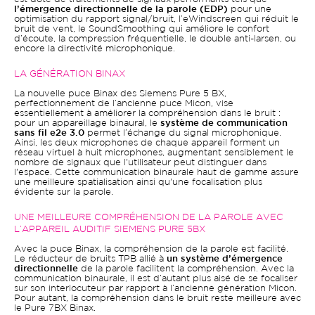
l’émergence directionnelle de la parole (EDP)
pour une
optimisation du rapport signal/bruit, l’eWindscreen qui réduit le
bruit de vent, le SoundSmoothing qui améliore le confort
d’écoute, la compression fréquentielle, le double anti-larsen, ou
encore la directivité microphonique.
LA GÉNÉRATION BINAX
La nouvelle puce Binax des Siemens Pure 5 BX,
perfectionnement de l’ancienne puce Micon, vise
essentiellement à améliorer la compréhension dans le bruit :
pour un appareillage binaural, le
système de communication
sans fil e2e 3.0
permet l’échange du signal microphonique.
Ainsi, les deux microphones de chaque appareil forment un
réseau virtuel à huit microphones, augmentant sensiblement le
nombre de signaux que l'utilisateur peut distinguer dans
l'espace. Cette communication binaurale haut de gamme assure
une meilleure spatialisation ainsi qu'une focalisation plus
évidente sur la parole.
UNE MEILLEURE COMPRÉHENSION DE LA PAROLE AVEC
L’APPAREIL AUDITIF SIEMENS PURE 5BX
Avec la puce Binax, la compréhension de la parole est facilité.
Le réducteur de bruits TPB allié à
un système d’émergence
directionnelle
de la parole facilitent la compréhension. Avec la
communication binaurale, il est d’autant plus aisé de se focaliser
sur son interlocuteur par rapport à l’ancienne génération Micon.
Pour autant, la compréhension dans le bruit reste meilleure avec
le Pure 7BX Binax.