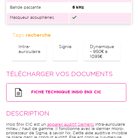
Bande passante
8 kHz
Masqueur acouphènes
Tags
recherche
Intra-
Signia
Dynamique
Bl
auriculaire
- 950€ à
1095€
TÉLÉCHARGER VOS DOCUMENTS
FICHE TECHNIQUE INSIO 5NX CIC
DESCRIPTION
Insio 5Nx CIC est un
appareil auditif Siemens
intra-auriculaire
milieu / haut de gamme. Il fonctionne avec le dernier micro-
processeur de Signia, à savoir Nx. Cette aide auditive invisible
se place dans le conduit auditif. Elle est conçue sur-mesure