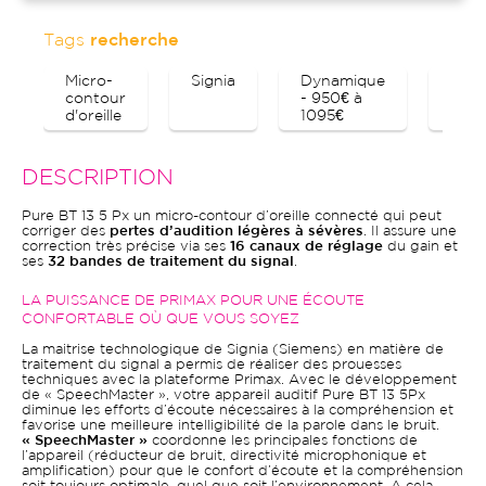
Tags
recherche
Micro-
Signia
Dynamique
Blue
contour
- 950€ à
d'oreille
1095€
DESCRIPTION
Pure BT 13 5 Px un micro-contour d’oreille connecté qui peut
corriger des
pertes d’audition légères à sévères
. Il assure une
correction très précise via ses
16 canaux de réglage
du gain et
ses
32 bandes de traitement du signal
.
LA PUISSANCE DE PRIMAX POUR UNE ÉCOUTE
CONFORTABLE OÙ QUE VOUS SOYEZ
La maitrise technologique de Signia (Siemens) en matière de
traitement du signal a permis de réaliser des prouesses
techniques avec la plateforme Primax. Avec le développement
de « SpeechMaster », votre appareil auditif Pure BT 13 5Px
diminue les efforts d’écoute nécessaires à la compréhension et
favorise une meilleure intelligibilité de la parole dans le bruit.
« SpeechMaster »
coordonne les principales fonctions de
l’appareil (réducteur de bruit, directivité microphonique et
amplification) pour que le confort d’écoute et la compréhension