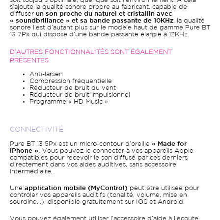
soit toujours optimale, quel que soit l’environnement. A cela
s’ajoute la qualité sonore propre au fabricant, capable de
diffuser
un son proche du naturel et cristallin avec
« soundbrillance » et sa bande passante de 10KHz
. la qualité
sonore l’est d’autant plus sur le modèle haut de gamme Pure BT
13 7Px qui dispose d’une bande passante élargie à 12KHz.
D’AUTRES FONCTIONNALITÉS SONT ÉGALEMENT
PRÉSENTES
Anti-larsen
Compression fréquentielle
Réducteur de bruit du vent
Réducteur de bruit impulsionnel
Programme « HD Music »
CONNECTIVITÉ
Pure BT 13 5Px est un micro-contour d’oreille
« Made for
iPhone ».
Vous pouvez le connecter à vos appareils Apple
compatibles pour recevoir le son diffusé par ces derniers
directement dans vos aides auditives, sans accessoire
intermédiaire.
Une
application mobile (MyControl)
peut être utilisée pour
contrôler vos appareils auditifs (tonalité, volume, mise en
sourdine…), disponible gratuitement sur IOS et Android.
Vous pouvez également utiliser l’accessoire d’aide à l’écoute