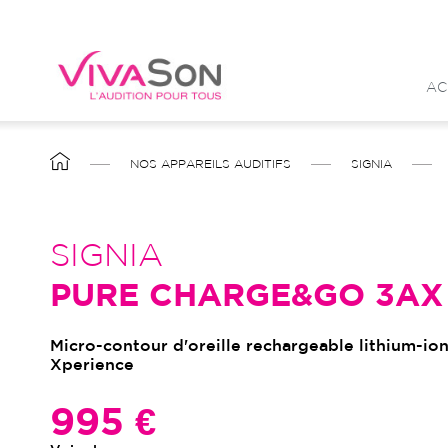
Aller
au
contenu
AC
principal
FIL
NOS APPAREILS AUDITIFS
SIGNIA
D'ARIANE
SIGNIA
PURE CHARGE&GO 3AX
Micro-contour d'oreille rechargeable lithium-i
Xperience
995 €