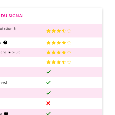
S
DU SIGNAL
ptation à
e
ans le bruit
nnel
e