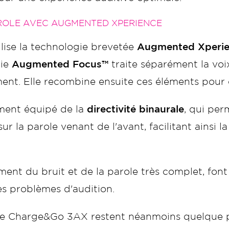
AROLE AVEC AUGMENTED XPERIENCE
lise la technologie brevetée
Augmented Xperi
gie
Augmented Focus™
traite séparément la voix
nt. Elle recombine ensuite ces éléments pour of
ment équipé de la
directivité binaurale
, qui per
r la parole venant de l'avant, facilitant ainsi
tement du bruit et de la parole très complet, f
es problèmes d'audition.
re Charge&Go 3AX restent néanmoins quelque peu 