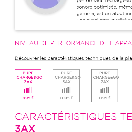
performant, rechargeabl
sonore optimisée, même
gamme, est un atout indé
une excellente qualité s
nouvelle plateforme Au
canaux réglables et aju
3AX peut s'adapter fine
NIVEAU DE PERFORMANCE DE L'APPA
Découvrer les caractéristiques techniques de la 
PURE
PURE
PURE
CHARGE&GO
CHARGE&GO
CHARGE&GO
3AX
5AX
7AX
995 €
1 095 €
1 195 €
CARACTÉRISTIQUES TE
3AX