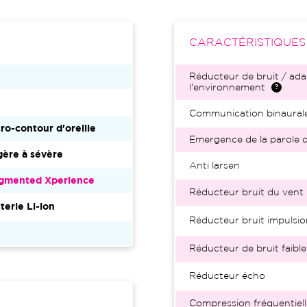
CARACTÉRISTIQUE
Réducteur de bruit / ada
l'environnement
Communication binaural
ro-contour d'oreille
Emergence de la parole d
ère à sévère
Anti larsen
gmented Xperience
Réducteur bruit du vent
terie Li-ion
Réducteur bruit impulsio
Réducteur de bruit faible
Réducteur écho
Compression fréquentiell