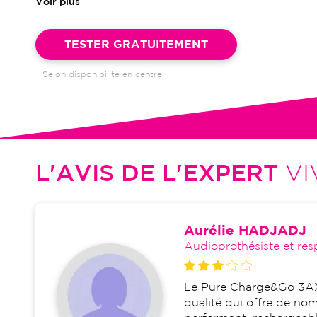
Voir plus
Garantie 4 ans et suivi illimité inclus : bilans auditifs, adapta
visites de réglages, dépannages
TESTER GRATUITEMENT
Selon disponibilité en centre
L'AVIS DE L'EXPERT
VI
Aurélie HADJADJ
Audioprothésiste et res
Le Pure Charge&Go 3AX 
qualité qui offre de no