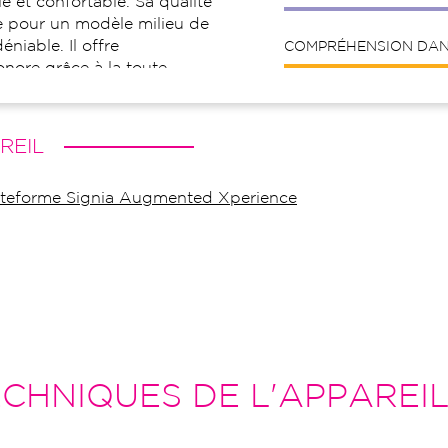
e et confortable. Sa qualité
 pour un modèle milieu de
niable. Il offre
COMPRÉHENSION DANS
onore grâce à la toute
gmented Xperience. Avec 12
stables, le Pure Charge & Go
ment à vos besoins auditifs.
REIL
plateforme Signia Augmented Xperience
CHNIQUES DE L'APPAREI