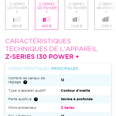
Z-SERIES
Z-SERIES
Z-SERIES
Z-SERIES
I20 POWER
I30 POWER
I70 POWER
I90 POWE
+
+
+
+
950 €
950 €
1 045 €
1 095 €
CARACTÉRISTIQUES
TECHNIQUES DE L'APPAREIL
Z-SERIES I30 POWER +
CARACTÉRISTIQUES
PRINCIPALES
Nombre de canaux de
12
réglage
Type d'appareil auditif
Contour d'oreille
Perte auditive
Sévère à profonde
Micro-processeur
Z Series