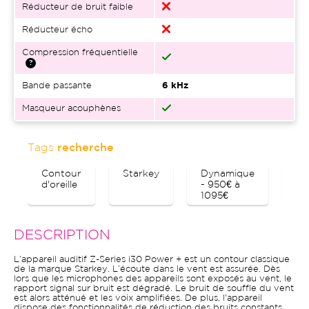
Réducteur de bruit faible
Réducteur écho
Compression fréquentielle
Bande passante
6 kHz
Masqueur acouphènes
Tags
recherche
Contour
Starkey
Dynamique
Bl
d'oreille
- 950€ à
1095€
DESCRIPTION
L’appareil auditif Z-Series i30 Power + est un contour classique
de la marque Starkey. L’écoute dans le vent est assurée. Dès
lors que les microphones des appareils sont exposés au vent, le
rapport signal sur bruit est dégradé. Le bruit de souffle du vent
est alors atténué et les voix amplifiées. De plus, l'appareil
dispose des fonctionnalités de réduction des bruits constants