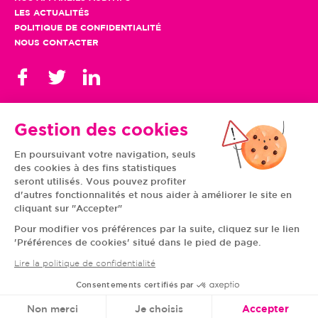
LES ACTUALITÉS
POLITIQUE DE CONFIDENTIALITÉ
NOUS CONTACTER
Gestion des cookies
En poursuivant votre navigation, seuls
TOUS NOS CENTRES
des cookies à des fins statistiques
AUVERGNE-RHÔNE-
CENTRE-VAL DE LOIRE
ALPES
GRAND EST
seront utilisés. Vous pouvez profiter
BOURGOGNE-
ÎLE-DE-FRANCE
d'autres fonctionnalités et nous aider à améliorer le site en
FRANCHE-COMTÉ
BRETAGNE
cliquant sur "Accepter"
HAUTS-DE-FRANCE
NOUVELLE-AQUITAINE
NORMANDIE
PAYS DE LA LOIRE
Pour modifier vos préférences par la suite, cliquez sur le lien
OCCITANIE
PROVENCE-ALPES-
'Préférences de cookies' situé dans le pied de page.
CÔTE D'AZUR
Lire la politique de confidentialité
Consentements certifiés par
© VIVASON 2020 TOUS DROITS RÉSERVÉS
Non merci
Je choisis
Accepter