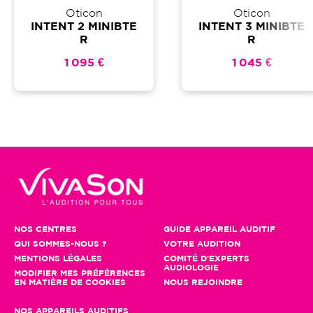
Oticon
Oticon
INTENT 2 MINIBTE
INTENT 3 MINIBTE
R
R
1 095 €
1 045 €
NOS CENTRES
GUIDE APPAREIL AUDITIF
QUI SOMMES-NOUS ?
VOTRE AUDITION
MENTIONS LÉGALES
COMITÉ D'EXPERTS
AUDIOLOGIE
MODIFIER MES PRÉFÉRENCES
EN MATIÈRE DE COOKIES
NOUS REJOINDRE
NOS APPAREILS AUDITIFS