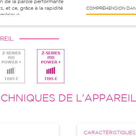
n de la parole performante
, et ce, grâce à la rapidité
COMPRÉHENSION DANS
umérique.
REIL
Z-SERIES
Z-SERIES
I90
I110
POWER +
POWER +
1 095 €
1 195 €
CHNIQUES DE L'APPAREI
CARACTÉRISTIQUE