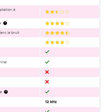
ptation à
e
ans le bruit
nnel
e
12 kHz