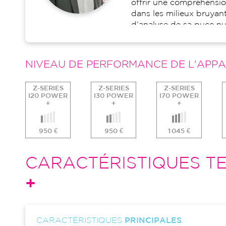
offrir une compréhensio
dans les milieux bruyants
d’analyse de sa puce n
NIVEAU DE PERFORMANCE DE L'APPA
Z-SERIES
Z-SERIES
Z-SERIES
I20 POWER
I30 POWER
I70 POWER
+
+
+
950 €
950 €
1 045 €
CARACTÉRISTIQUES TE
+
CARACTÉRISTIQUES
PRINCIPALES