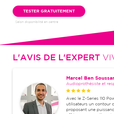
Garantie 4 ans et suivi illimité inclus : bilans auditifs, adapta
visites de réglages, dépannages
TESTER GRATUITEMENT
Selon disponibilité en centre
L'AVIS DE L'EXPERT
VI
Marcel Ben Soussa
Audioprothésiste et res
Avec le Z-Series 110 Pow
utilisateurs un contour
proposant une puissance