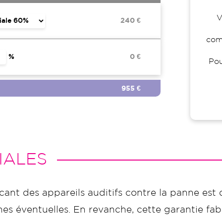
V
240 €
comp
%
0 €
Pou
955 €
IALES
icant des appareils auditifs contre la panne est 
s éventuelles. En revanche, cette garantie fabr