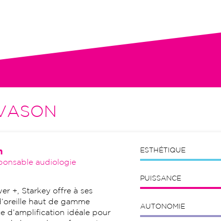
tion initiale, visites de contrôle,
VASON
n
ESTHÉTIQUE
ponsable audiologie
PUISSANCE
er +, Starkey offre à ses
 d’oreille haut de gamme
AUTONOMIE
 d’amplification idéale pour