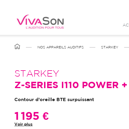
Aller
au
contenu
AC
principal
FIL
NOS APPAREILS AUDITIFS
STARKEY
D'ARIANE
STARKEY
Z-SERIES I110 POWER +
Contour d'oreille BTE surpuissant
1 195 €
Voir plus