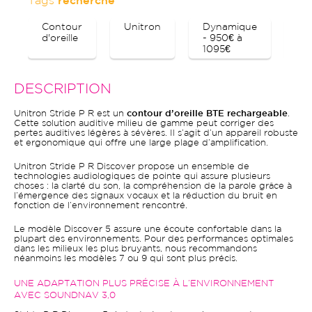
Tags
recherche
Contour
Unitron
Dynamique
Bl
d'oreille
- 950€ à
1095€
DESCRIPTION
Unitron Stride P R est un
contour d’oreille BTE rechargeable
.
Cette solution auditive milieu de gamme peut corriger des
pertes auditives légères à sévères. Il s’agit d’un appareil robuste
et ergonomique qui offre une large plage d’amplification.
Unitron Stride P R Discover propose un ensemble de
technologies audiologiques de pointe qui assure plusieurs
choses : la clarté du son, la compréhension de la parole grâce à
l’émergence des signaux vocaux et la réduction du bruit en
fonction de l’environnement rencontré.
Le modèle Discover 5 assure une écoute confortable dans la
plupart des environnements. Pour des performances optimales
dans les milieux les plus bruyants, nous recommandons
néanmoins les modèles 7 ou 9 qui sont plus précis.
UNE ADAPTATION PLUS PRÉCISE À L’ENVIRONNEMENT
AVEC SOUNDNAV 3,0