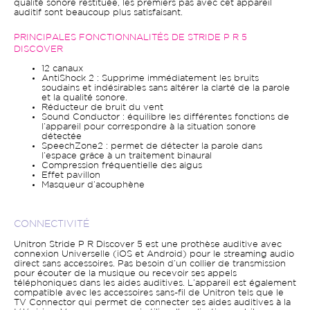
qualité sonore restituée, les premiers pas avec cet appareil
auditif sont beaucoup plus satisfaisant.
PRINCIPALES FONCTIONNALITÉS DE STRIDE P R 5
DISCOVER
12 canaux
AntiShock 2 : Supprime immédiatement les bruits
soudains et indésirables sans altérer la clarté de la parole
et la qualité sonore.
Réducteur de bruit du vent
Sound Conductor : équilibre les différentes fonctions de
l’appareil pour correspondre à la situation sonore
détectée
SpeechZone2 : permet de détecter la parole dans
l’espace grâce à un traitement binaural
Compression fréquentielle des aigus
Effet pavillon
Masqueur d’acouphène
CONNECTIVITÉ
Unitron Stride P R Discover 5 est une prothèse auditive avec
connexion Universelle (iOS et Android) pour le streaming audio
direct sans accessoires. Pas besoin d’un collier de transmission
pour écouter de la musique ou recevoir ses appels
téléphoniques dans les aides auditives. L’appareil est également
compatible avec les accessoires sans-fil de Unitron tels que le
TV Connector qui permet de connecter ses aides auditives à la