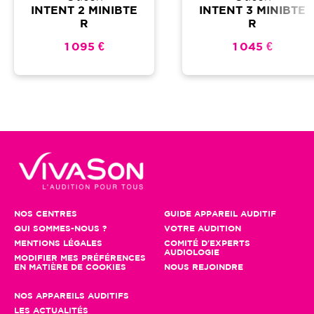
INTENT 2 MINIBTE
INTENT 3 MINIBTE
R
R
1 095 €
1 045 €
NOS CENTRES
GUIDE APPAREIL AUDITIF
QUI SOMMES-NOUS ?
VOTRE AUDITION
MENTIONS LÉGALES
COMITÉ D'EXPERTS
AUDIOLOGIE
MODIFIER MES PRÉFÉRENCES
EN MATIÈRE DE COOKIES
NOUS REJOINDRE
NOS APPAREILS AUDITIFS
LES ACTUALITÉS