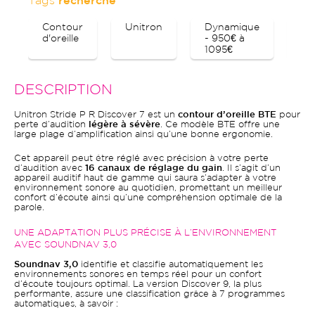
Tags
recherche
Contour
Unitron
Dynamique
Bl
d'oreille
- 950€ à
1095€
DESCRIPTION
Unitron Stride P R Discover 7 est un
contour d’oreille BTE
pour
perte d’audition
légère à sévère
. Ce modèle BTE offre une
large plage d’amplification ainsi qu’une bonne ergonomie.
Cet appareil peut être réglé avec précision à votre perte
d’audition avec
16 canaux de réglage du gain
. Il s’agit d’un
appareil auditif haut de gamme qui saura s’adapter à votre
environnement sonore au quotidien, promettant un meilleur
confort d’écoute ainsi qu’une compréhension optimale de la
parole.
UNE ADAPTATION PLUS PRÉCISE À L’ENVIRONNEMENT
AVEC SOUNDNAV 3,0
Soundnav 3,0
identifie et classifie automatiquement les
environnements sonores en temps réel pour un confort
d’écoute toujours optimal. La version Discover 9, la plus
performante, assure une classification grâce à 7 programmes
automatiques, à savoir :