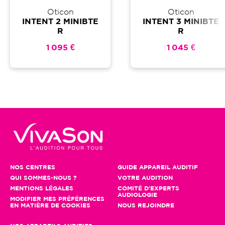
Oticon
Oticon
INTENT 2 MINIBTE
INTENT 3 MINIBTE
R
R
1 095 €
1 045 €
NOS CENTRES
GUIDE APPAREIL AUDITIF
QUI SOMMES-NOUS ?
VOTRE AUDITION
MENTIONS LÉGALES
COMITÉ D'EXPERTS
AUDIOLOGIE
MODIFIER MES PRÉFÉRENCES
EN MATIÈRE DE COOKIES
NOUS REJOINDRE