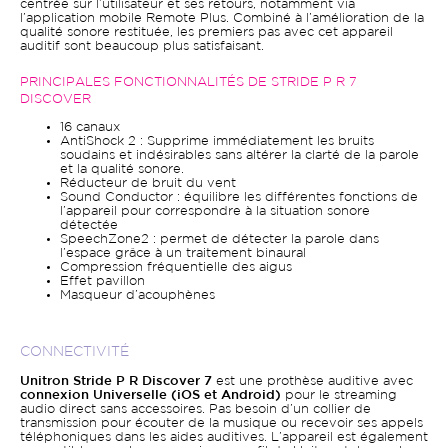
centrée sur l’utilisateur et ses retours, notamment via
l’application mobile Remote Plus. Combiné à l’amélioration de la
qualité sonore restituée, les premiers pas avec cet appareil
auditif sont beaucoup plus satisfaisant.
PRINCIPALES FONCTIONNALITÉS DE STRIDE P R 7
DISCOVER
16 canaux
AntiShock 2 : Supprime immédiatement les bruits
soudains et indésirables sans altérer la clarté de la parole
et la qualité sonore.
Réducteur de bruit du vent
Sound Conductor : équilibre les différentes fonctions de
l’appareil pour correspondre à la situation sonore
détectée
SpeechZone2 : permet de détecter la parole dans
l’espace grâce à un traitement binaural
Compression fréquentielle des aigus
Effet pavillon
Masqueur d’acouphènes
CONNECTIVITÉ
Unitron Stride P R Discover 7
est une prothèse auditive avec
connexion Universelle (iOS et Android)
pour le streaming
audio direct sans accessoires. Pas besoin d’un collier de
transmission pour écouter de la musique ou recevoir ses appels
téléphoniques dans les aides auditives. L’appareil est également