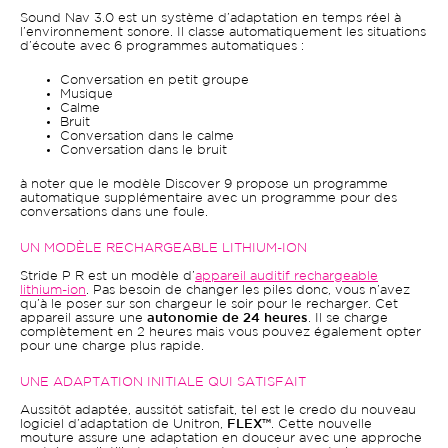
Sound Nav 3.0 est un système d’adaptation en temps réel à
l’environnement sonore. Il classe automatiquement les situations
d’écoute avec 6 programmes automatiques :
Conversation en petit groupe
Musique
Calme
Bruit
Conversation dans le calme
Conversation dans le bruit
à noter que le modèle Discover 9 propose un programme
automatique supplémentaire avec un programme pour des
conversations dans une foule.
UN MODÈLE RECHARGEABLE LITHIUM-ION
Stride P R est un modèle d’
appareil auditif rechargeable
lithium-ion
. Pas besoin de changer les piles donc, vous n’avez
qu’à le poser sur son chargeur le soir pour le recharger. Cet
appareil assure une
autonomie de 24 heures
. Il se charge
complètement en 2 heures mais vous pouvez également opter
pour une charge plus rapide.
UNE ADAPTATION INITIALE QUI SATISFAIT
Aussitôt adaptée, aussitôt satisfait, tel est le credo du nouveau
logiciel d’adaptation de Unitron,
FLEX™
. Cette nouvelle
mouture assure une adaptation en douceur avec une approche