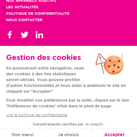
NOS APPAREILS AUDITIFS
LES ACTUALITÉS
POLITIQUE DE CONFIDENTIALITÉ
NOUS CONTACTER
Gestion des cookies
En poursuivant votre navigation, seuls
TOUS NOS CENTRES
des cookies à des fins statistiques
AUVERGNE-RHÔNE-
CENTRE-VAL DE LOIRE
ALPES
GRAND EST
seront utilisés. Vous pouvez profiter
BOURGOGNE-
ÎLE-DE-FRANCE
d'autres fonctionnalités et nous aider à améliorer le site en
FRANCHE-COMTÉ
BRETAGNE
cliquant sur "Accepter"
HAUTS-DE-FRANCE
NOUVELLE-AQUITAINE
NORMANDIE
PAYS DE LA LOIRE
Pour modifier vos préférences par la suite, cliquez sur le lien
OCCITANIE
PROVENCE-ALPES-
'Préférences de cookies' situé dans le pied de page.
CÔTE D'AZUR
Lire la politique de confidentialité
Consentements certifiés par
© VIVASON 2020 TOUS DROITS RÉSERVÉS
Non merci
Je choisis
Accepter