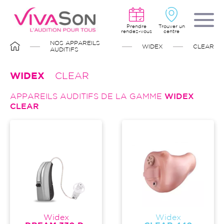
Aller
au
contenu
principal
Prendre
Trouver un
rendez-vous
centre
FIL
NOS APPAREILS
WIDEX
CLEAR
D'ARIANE
AUDITIFS
WIDEX
CLEAR
APPAREILS AUDITIFS DE LA GAMME
WIDEX
CLEAR
Widex
Widex