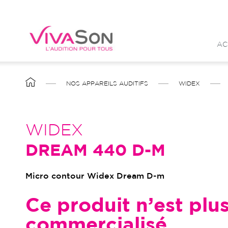
Aller
au
contenu
AC
principal
FIL
NOS APPAREILS AUDITIFS
WIDEX
D'ARIANE
WIDEX
DREAM 440 D-M
Micro contour Widex Dream D-m
Ce produit n’est plu
commercialisé