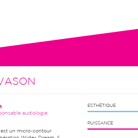
tion initiale, visites de contrôle,
VASON
n
ESTHÉTIQUE
ponsable audiologie
PUISSANCE
st un micro-contour
génération Widex Dream. Il