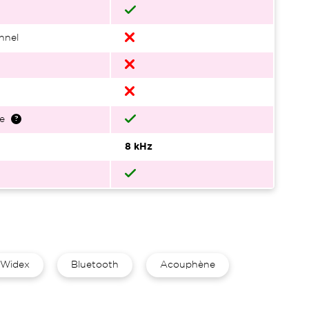
nnel
e
8 kHz
Widex
Bluetooth
Acouphène