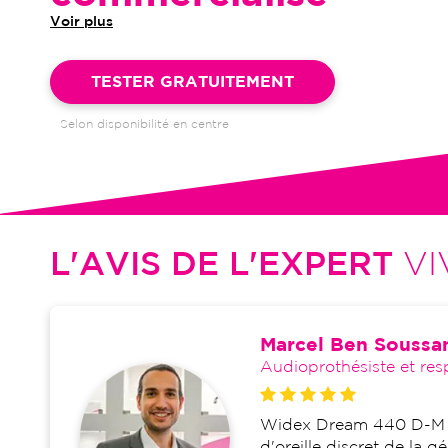
Voir plus
Garantie 4 ans et suivi illimité inclus : bilans auditifs, adapta
visites de réglages, dépannages
TESTER GRATUITEMENT
Selon disponibilité en centre
L'AVIS DE L'EXPERT
VI
Marcel Ben Soussa
Audioprothésiste et res
Widex Dream 440 D-M e
d'oreille discret de la 