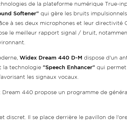
chnologies de la plateforme numérique True-in
ound Softener"
qui gère les bruits impulsionnels
âce à ses deux microphones et leur directivité O
pose le meilleur rapport signal / bruit, notammen
vironnant.
oderne,
Widex Dream 440 D-M
dispose d'un ant
t la technologie
"Speech Enhancer"
qui permet 
favorisant les signaux vocaux.
 Dream 440 propose un programme de génératio
 discret. Il se place derrière le pavillon de l'orei