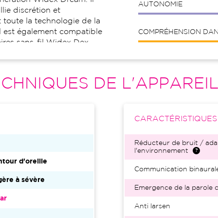
AUTONOMIE
lie discrétion et
toute la technologie de la
Il est également compatible
COMPRÉHENSION DANS
oires sans-fil Widex Dex.
CHNIQUES DE L'APPAREI
CARACTÉRISTIQUE
Réducteur de bruit / ada
l'environnement
tour d'oreille
Communication binaural
ère à sévère
Emergence de la parole d
ar
Anti larsen
2