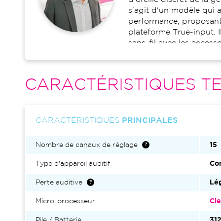
s'agit d'un modèle qui al
performance, proposant 
plateforme True-input. 
sans-fil avec les access
CARACTÉRISTIQUES TE
CARACTÉRISTIQUES
PRINCIPALES
Nombre de canaux de réglage
15
Type d'appareil auditif
Con
Perte auditive
Lég
Micro-processeur
Cle
Pile / Batterie
31