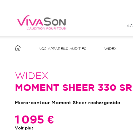
Aller
au
contenu
AC
principal
FIL
NOS APPAREILS AUDITIFS
WIDEX
D'ARIANE
WIDEX
MOMENT SHEER 330 SR
Micro-contour Moment Sheer rechargeable
1 095 €
Voir plus