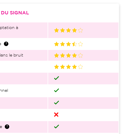
S
DU SIGNAL
ptation à
e
ans le bruit
nnel
e