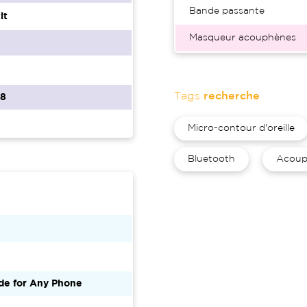
Bande passante
it
Masqueur acouphènes
Tags
recherche
68
Micro-contour d'oreille
Bluetooth
Acoup
de for Any Phone