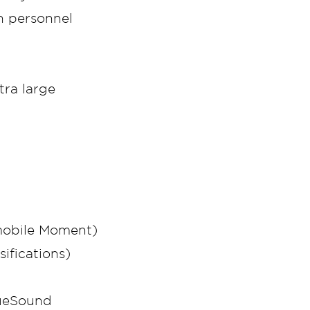
n personnel
ra large
 mobile Moment)
sifications)
rueSound