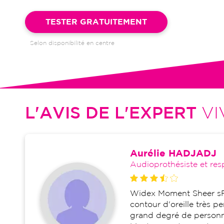
Garantie 4 ans et suivi illimité inclus : bilans auditifs, adapta
visites de réglages, dépannages
TESTER GRATUITEMENT
Selon disponibilité en centre
L'AVIS DE L'EXPERT
VI
Aurélie HADJADJ
Audioprothésiste et res
Widex Moment Sheer sR
contour d'oreille très p
grand degré de personnal