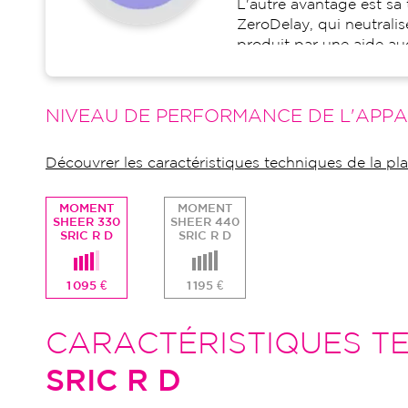
L'autre avantage est sa
ZeroDelay, qui neutralise
produit par une aide aud
NIVEAU DE PERFORMANCE DE L'APPA
Découvrer les caractéristiques techniques de la 
MOMENT
MOMENT
SHEER 330
SHEER 440
SRIC R D
SRIC R D
1 095 €
1 195 €
CARACTÉRISTIQUES TE
SRIC R D