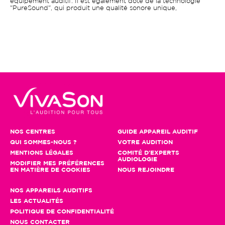
équipement auditif. Il est également doté de la technologie
"PureSound", qui produit une qualité sonore unique,
NOS CENTRES
GUIDE APPAREIL AUDITIF
QUI SOMMES-NOUS ?
VOTRE AUDITION
MENTIONS LÉGALES
COMITÉ D'EXPERTS
AUDIOLOGIE
MODIFIER MES PRÉFÉRENCES
EN MATIÈRE DE COOKIES
NOUS REJOINDRE
NOS APPAREILS AUDITIFS
LES ACTUALITÉS
POLITIQUE DE CONFIDENTIALITÉ
NOUS CONTACTER