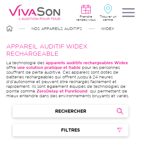
Aller
au
contenu
principal
Prendre
Trouver un
rendez-vous
centre
FIL
NOS APPAREILS AUDITIFS
WIDEX
D'ARIANE
APPAREIL AUDITIF WIDEX
RECHARGEABLE
La technologie des
appareils auditifs rechargeables Widex
offre
une solution pratique et fiable
pour les personnes
souffrant de perte auditive. Ces appareils sont dotés de
batteries rechargeables qui offrent jusqu’à 24 heures
d’d'autonomie et peuvent être rechargés facilement et
rapidement. Ils sont également équipés de technologies de
pointe comme
ZeroDelay et PureSound
qui permettent de
mieux entendre dans des environnements bruyants et variés.
RECHERCHER
FILTRES