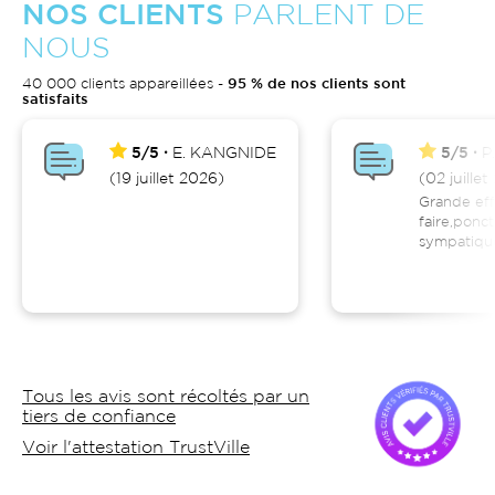
NOS CLIENTS
PARLENT DE
NOUS
40 000 clients appareillées -
95 % de nos clients sont
satisfaits
5/5
E.
KANGNIDE
5/5
P.
(19 juillet 2026)
(02 juille
Grande effi
faire,ponct
sympatiqu
Tous les avis sont récoltés par un
tiers de confiance
Voir l'attestation TrustVille