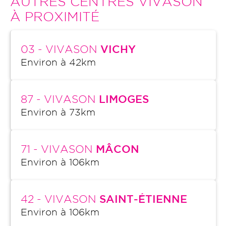
AUTRES CENTRES VIVASON
À PROXIMITÉ
03
- VIVASON
VICHY
Environ à
42
km
87
- VIVASON
LIMOGES
Environ à
73
km
71
- VIVASON
MÂCON
Environ à
106
km
42
- VIVASON
SAINT-ÉTIENNE
Environ à
106
km