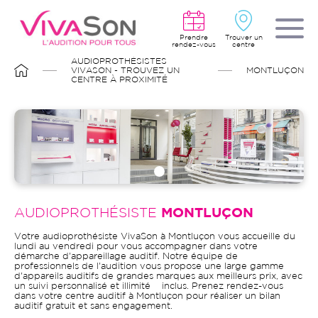
Aller
au
contenu
principal
Prendre
Trouver un
rendez-vous
centre
FIL
AUDIOPROTHÉSISTES
D'ARIANE
VIVASON - TROUVEZ UN
MONTLUÇON
CENTRE À PROXIMITÉ
AUDIOPROTHÉSISTE
MONTLUÇON
Votre audioprothésiste VivaSon à Montluçon vous accueille du
lundi au vendredi pour vous accompagner dans votre
démarche d'appareillage auditif. Notre équipe de
professionnels de l'audition vous propose une large gamme
d'appareils auditifs de grandes marques aux meilleurs prix, avec
un suivi personnalisé et illimité inclus. Prenez rendez-vous
dans votre centre auditif à Montluçon pour réaliser un bilan
auditif gratuit et sans engagement.