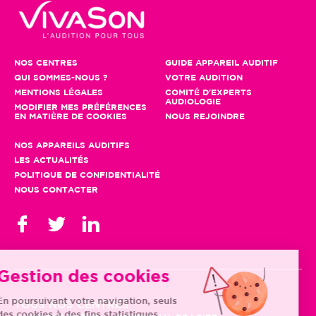
NOS CENTRES
GUIDE APPAREIL AUDITIF
QUI SOMMES-NOUS ?
VOTRE AUDITION
MENTIONS LÉGALES
COMITÉ D'EXPERTS
AUDIOLOGIE
MODIFIER MES PRÉFÉRENCES
EN MATIÈRE DE COOKIES
NOUS REJOINDRE
NOS APPAREILS AUDITIFS
LES ACTUALITÉS
POLITIQUE DE CONFIDENTIALITÉ
NOUS CONTACTER
Gestion des cookies
En poursuivant votre navigation, seuls
TOUS NOS CENTRES
des cookies à des fins statistiques