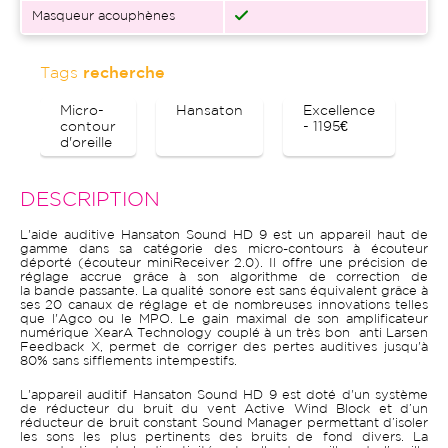
Masqueur acouphènes
Tags
recherche
Micro-
Hansaton
Excellence
B
contour
- 1195€
d'oreille
DESCRIPTION
L'aide auditive Hansaton Sound HD 9 est un appareil haut de
gamme dans sa catégorie des micro-contours à écouteur
déporté (écouteur miniReceiver 2.0). Il offre une précision de
réglage accrue grâce à son algorithme de correction de
la bande passante. La qualité sonore est sans équivalent grâce à
ses 20 canaux de réglage et de nombreuses innovations telles
que l'Agco ou le MPO. Le gain maximal de son amplificateur
numérique XearA Technology couplé à un très bon anti Larsen
Feedback X, permet de corriger des pertes auditives jusqu'à
80% sans sifflements intempestifs.
L'appareil auditif Hansaton Sound HD 9 est doté d'un système
de réducteur du bruit du vent Active Wind Block et d’un
réducteur de bruit constant Sound Manager permettant d’isoler
les sons les plus pertinents des bruits de fond divers. La