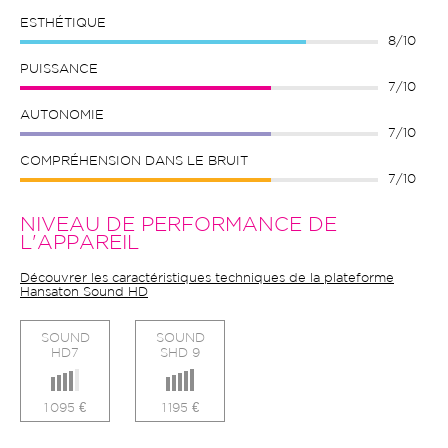
ESTHÉTIQUE
8/10
PUISSANCE
7/10
AUTONOMIE
7/10
COMPRÉHENSION DANS LE BRUIT
7/10
NIVEAU DE PERFORMANCE DE
L'APPAREIL
Découvrer les caractéristiques techniques de la plateforme
Hansaton Sound HD
SOUND
SOUND
HD7
SHD 9
1 095 €
1 195 €