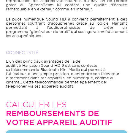
reproduction de la directivité naturelle du pavillon de l’oreille
grâce au SpeechBeam lui confère une qualité d'écoute
remarquable en extérieur comme en intérieur.
La puce numérique Sound HD 9 convient parfaitement à des
personnes souffrant d'acouphènes grâce au logiciel Hansafit
permettant à l'audioprothésiste de créer un
programme "générateur de bruit" qui soulagera immédiatement
les acouphéniques.
CONNECTIVITÉ
L’un des principaux avantages de l'aide
auditive Hansaton Sound HD 9 est sans conteste,
sa télécommande Bluetooth Mini Média qui permet à
l'utilisateur, d’une simple pression, d'entendre son téléviseur
directement dans ses appareils, en numérique, comme au
cinéma... Cette télécommande permet également de
téléphoner via ses appareils auditifs.
CALCULER LES
REMBOURSEMENTS DE
VOTRE APPAREIL AUDITIF