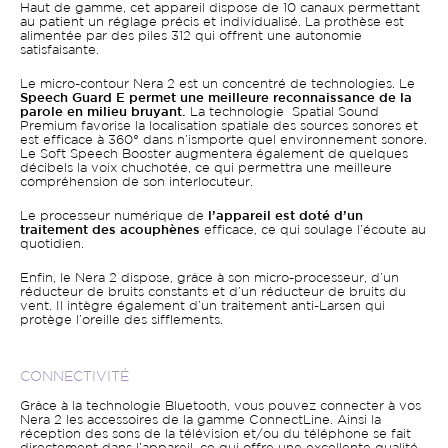
Haut de gamme, cet appareil dispose de 10 canaux permettant
au patient un réglage précis et individualisé. La prothèse est
alimentée par des piles 312 qui offrent une autonomie
satisfaisante.
Le micro-contour Nera 2 est un concentré de technologies. Le
Speech Guard E permet une meilleure reconnaissance de la
parole en milieu bruyant.
La technologie Spatial Sound
Premium favorise la localisation spatiale des sources sonores et
est efficace à 360° dans n’ismporte quel environnement sonore.
Le Soft Speech Booster augmentera également de quelques
décibels la voix chuchotée, ce qui permettra une meilleure
compréhension de son interlocuteur.
Le processeur numérique de
l’appareil est doté d’un
traitement des acouphènes
efficace, ce qui soulage l’écoute au
quotidien.
Enfin, le Nera 2 dispose, grâce à son micro-processeur, d’un
réducteur de bruits constants et d’un réducteur de bruits du
vent. Il intègre également d’un traitement anti-Larsen qui
protège l’oreille des sifflements.
CONNECTIVITÉ
Grâce à la technologie Bluetooth, vous pouvez connecter à vos
Nera 2 les accessoires de la gamme ConnectLine. Ainsi la
réception des sons de la télévision et/ou du téléphone se fait