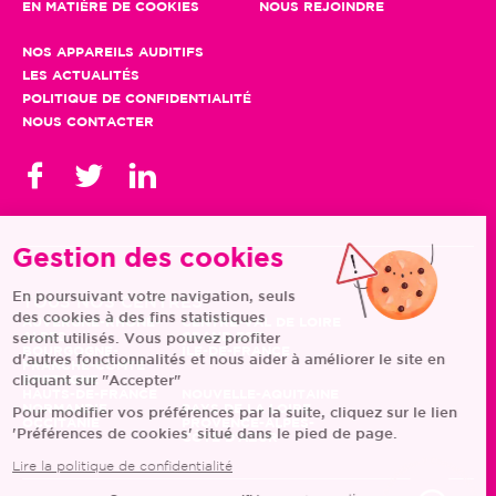
EN MATIÈRE DE COOKIES
NOUS REJOINDRE
NOS APPAREILS AUDITIFS
LES ACTUALITÉS
POLITIQUE DE CONFIDENTIALITÉ
NOUS CONTACTER
Gestion des cookies
En poursuivant votre navigation, seuls
TOUS NOS CENTRES
des cookies à des fins statistiques
AUVERGNE-RHÔNE-
CENTRE-VAL DE LOIRE
ALPES
GRAND EST
seront utilisés. Vous pouvez profiter
BOURGOGNE-
ÎLE-DE-FRANCE
d'autres fonctionnalités et nous aider à améliorer le site en
FRANCHE-COMTÉ
BRETAGNE
cliquant sur "Accepter"
HAUTS-DE-FRANCE
NOUVELLE-AQUITAINE
NORMANDIE
PAYS DE LA LOIRE
Pour modifier vos préférences par la suite, cliquez sur le lien
OCCITANIE
PROVENCE-ALPES-
'Préférences de cookies' situé dans le pied de page.
CÔTE D'AZUR
Lire la politique de confidentialité