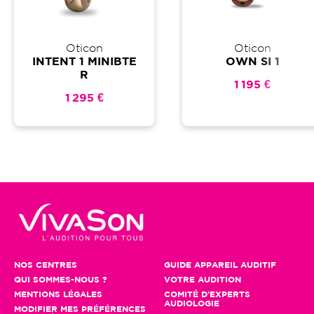
Oticon
Oticon
INTENT 1 MINIBTE
OWN SI 1
R
1 195 €
1 295 €
NOS CENTRES
GUIDE APPAREIL AUDITIF
QUI SOMMES-NOUS ?
VOTRE AUDITION
MENTIONS LÉGALES
COMITÉ D'EXPERTS
AUDIOLOGIE
MODIFIER MES PRÉFÉRENCES