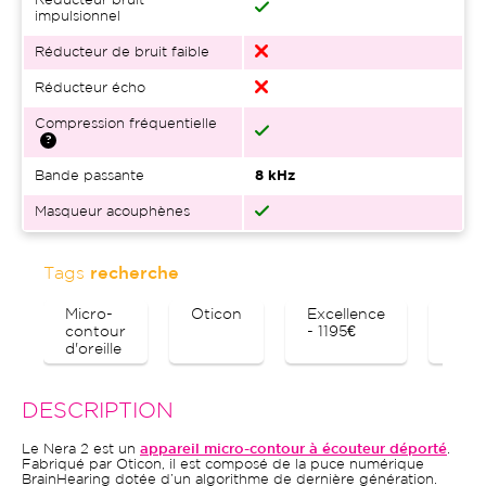
Réducteur bruit
impulsionnel
Réducteur de bruit faible
Réducteur écho
Compression fréquentielle
Bande passante
8 kHz
Masqueur acouphènes
Tags
recherche
Micro-
Oticon
Excellence
Blue
contour
- 1195€
d'oreille
DESCRIPTION
Le Nera 2 est un
appareil micro-contour à écouteur déporté
.
Fabriqué par Oticon, il est composé de la puce numérique
BrainHearing dotée d’un algorithme de dernière génération.