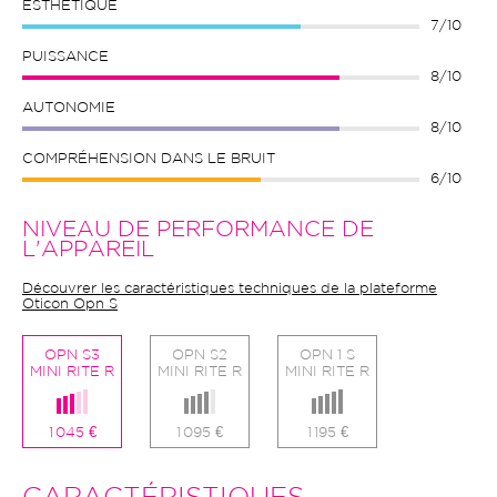
ESTHÉTIQUE
7/10
PUISSANCE
8/10
AUTONOMIE
8/10
COMPRÉHENSION DANS LE BRUIT
6/10
NIVEAU DE PERFORMANCE DE
L'APPAREIL
Découvrer les caractéristiques techniques de la plateforme
Oticon Opn S
OPN S3
OPN S2
OPN 1 S
MINI RITE R
MINI RITE R
MINI RITE R
1 045 €
1 095 €
1 195 €