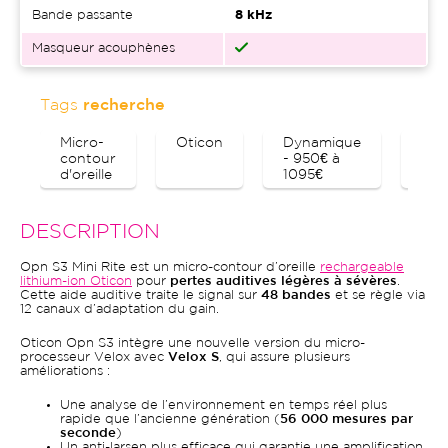
Bande passante
8 kHz
Masqueur acouphènes
Tags
recherche
Micro-
Oticon
Dynamique
Blu
contour
- 950€ à
d'oreille
1095€
DESCRIPTION
Opn S3 Mini Rite est un micro-contour d’oreille
rechargeable
lithium-ion Oticon
pour
pertes auditives légères à sévères
.
Cette aide auditive traite le signal sur
48 bandes
et se règle via
12 canaux d’adaptation du gain.
Oticon Opn S3 intègre une nouvelle version du micro-
processeur Velox avec
Velox S
, qui assure plusieurs
améliorations :
Une analyse de l’environnement en temps réel plus
rapide que l’ancienne génération (
56 000 mesures par
seconde
)
Un anti-larsen plus efficace qui garantie une amplification