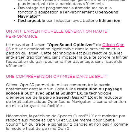
plus importante de la parole dans sifflements
Davantage de programmes automatiques pour la
fonction d’adaptation à l’environnement
OpenSound
Navigator™
Rechargeable
par induction avec batterie
lithium-ion
UN ANTI LARSEN NOUVELLE GÉNÉRATION HAUTE
PERFORMANCE
Le nouvel anti-larsen
“OpenSound Optimizer”
de
Oticon Opn
S
3 est une amélioration significative dans la prévention et la
gestion du larsen. Cette technologie est plus réactive que les
anti-larsen traditionnels, sans impacter la qualité sonore ni limiter
l’adaptation du gain pour amplifier davantage, sans risque de
sifflement.
UNE COMPRÉHENSION OPTIMISÉE DANS LE BRUIT
Oticon Opn S3 permet de mieux comprendre la parole,
notamment dans le bruit. Gâce à une
restitution du paysage
sonore à 360°
avec
Spatial Sound™ LX
, sa technologie
d’émergence de la parole
Speech Guard™ LX
et le réducteur
de bruit automatique OpenSound Navigator, la compréhension
en milieu bruyant est facilitée.
Néanmoins, la précision de Speech Guard™ LX est moindre par
rapport aux modèles Opn S1 et S2. De même pour Spatial
Sound™ LX qui traite le signal sur 2 bandes et non pas 4 comme
le modèle haut de gamme Opn S1.