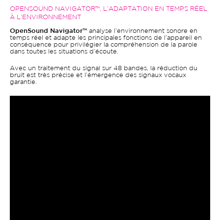
OPENSOUND NAVIGATOR™, L’ADAPTATION EN TEMPS RÉEL
À L’ENVIRONNEMENT
OpenSound Navigator™
analyse l’environnement sonore en
temps réel et adapte les principales fonctions de l’appareil en
conséquence pour privilégier la compréhension de la parole
dans toutes les situations d’écoute.
Avec un traitement du signal sur 48 bandes, la réduction du
bruit est très précise et l’émergence des signaux vocaux
garantie.