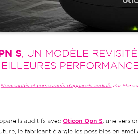
PN S
, UN MODÈLE REVISIT
EILLEURES PERFORMANC
-
Nouveautés et comparatifs d'appareils auditifs
Par Marce
pareils auditifs avec
Oticon Opn S
, une versio
ture, le fabricant élargie les possibles en amél