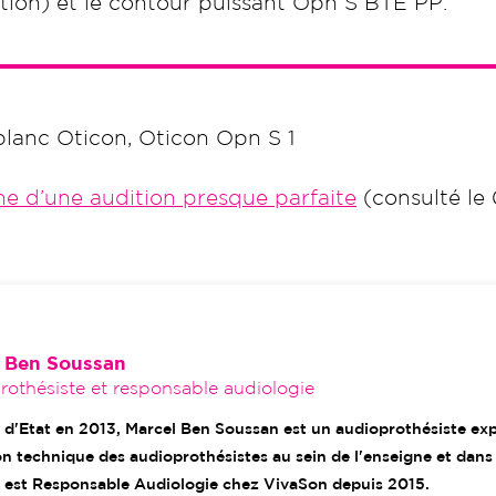
tion) et le contour puissant Opn S BTE PP.
 blanc Oticon, Oticon Opn S 1
he d’une audition presque parfaite
(consulté le
 Ben Soussan
othésiste et responsable audiologie
 d'Etat en 2013, Marcel Ben Soussan est un audioprothésiste ex
n technique des audioprothésistes au sein de l'enseigne et dans
 est Responsable Audiologie chez VivaSon depuis 2015.