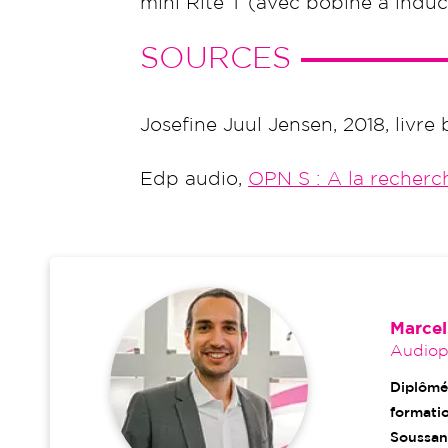
mini Rite T (avec bobine à induc
SOURCES
Josefine Juul Jensen, 2018, livre
Edp audio,
OPN S : A la recherc
Marcel
Audiopr
Diplômé
formatio
Soussan