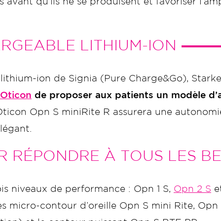
s avant qu’ils ne se produisent et favoriser l’am
RGEABLE LITHIUM-ION
lithium-ion de Signia (Pure Charge&Go), Starke
Oticon
de proposer aux patients un modèle d’a
Oticon Opn S miniRite R assurera une autonomie
légant.
R RÉPONDRE À TOUS LES B
ois niveaux de performance : Opn 1 S,
Opn 2 S
e
es micro-contour d’oreille Opn S mini Rite, Op