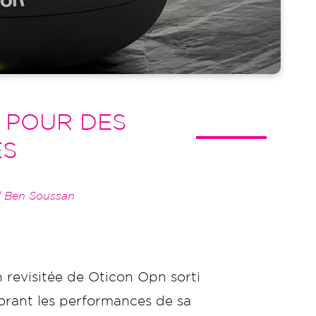
É POUR DES
ES
l Ben Soussan
n revisitée de Oticon Opn sorti
iorant les performances de sa