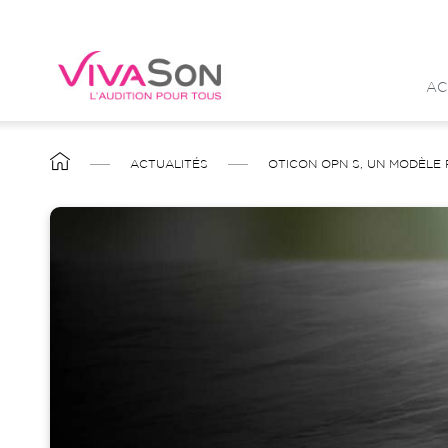
Aller
au
contenu
AC
principal
FIL
ACTUALITÉS
OTICON OPN S, UN MODÈLE
D'ARIANE