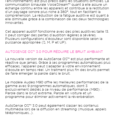
l’environnement) est plus précis dans les situations difficiles. La
communication binaurale VoiceStream™ quant à elle assure un
échange continu entre les appareils et contribue à la restitution
d’un paysage sonore plus riche à 360°, tout en facilitant la
compréhension. La réduction de la fatigue auditive est quant à
elle diminuée grâce à la combinaison de ces deux technologies
innovantes.
Cet appareil auditif fonctionne avec des piles auditives taille 13.
Il peut corriger des pertes d’audition légères à sévères.
Plusieurs configurations d’écouteur sont disponible selon la
puissance appropriée (S, M, P et UP).
AUTOSENSE OS™ 3.0 POUR RÉDUIRE LE BRUIT AMBIANT
La nouvelle version de AutoSense OS™ est plus performante et
réactive que jamais. Gräce à ses programmes automatiques plus
efficaces, l'appareil peut s’adapter à votre environnement
d’écoute en temps réel. Un traitment plus fin des bruits permet
de faire émerger la parole dans le bruit.
Le modèle Audéo M90 offre les meilleures performances de la
gamme avec 9 programmes automatiques, dont 3
exclusivement dédiés à ce niveau de performance (M90) :
Parole dans le bruit extrême, Parole en voiture et un
programme pour éliminer activement la réverbération.
AutoSense OS™ 3.0 peut également classer les contenus
multimédia lors de la diffusion en streaming (musique, appels
téléphoniques…).