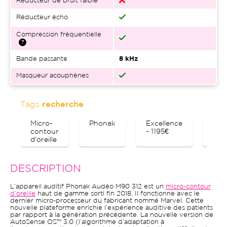
Réducteur de bruit faible
Réducteur écho
Compression fréquentielle
Bande passante
8 kHz
Masqueur acouphènes
Tags
recherche
Micro-
Phonak
Excellence
Blu
contour
- 1195€
d'oreille
DESCRIPTION
L’appareil auditif Phonak Audéo M90 312 est un
micro-contour
d’oreille
haut de gamme sorti fin 2018. Il fonctionne avec le
dernier micro-processeur du fabricant nommé Marvel. Cette
nouvelle plateforme enrichie l’expérience auditive des patients
par rapport à la génération précédente. La nouvelle version de
AutoSense OS™ 3.0 (l’algorithme d’adaptation à