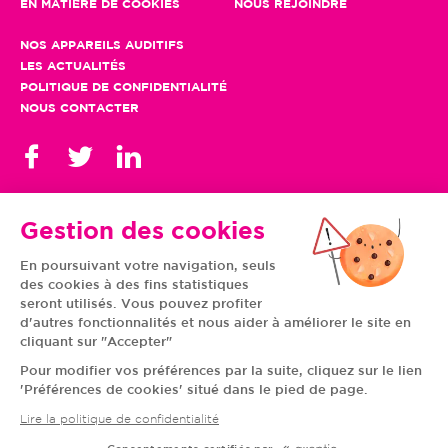
EN MATIÈRE DE COOKIES
NOUS REJOINDRE
NOS APPAREILS AUDITIFS
LES ACTUALITÉS
POLITIQUE DE CONFIDENTIALITÉ
NOUS CONTACTER
Gestion des cookies
En poursuivant votre navigation, seuls
TOUS NOS CENTRES
des cookies à des fins statistiques
AUVERGNE-RHÔNE-
CENTRE-VAL DE LOIRE
ALPES
GRAND EST
seront utilisés. Vous pouvez profiter
BOURGOGNE-
ÎLE-DE-FRANCE
d'autres fonctionnalités et nous aider à améliorer le site en
FRANCHE-COMTÉ
BRETAGNE
cliquant sur "Accepter"
HAUTS-DE-FRANCE
NOUVELLE-AQUITAINE
NORMANDIE
PAYS DE LA LOIRE
Pour modifier vos préférences par la suite, cliquez sur le lien
OCCITANIE
PROVENCE-ALPES-
'Préférences de cookies' situé dans le pied de page.
CÔTE D'AZUR
Lire la politique de confidentialité