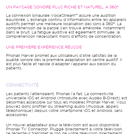
UN PAYSAGE SONORE PLUS RICHE ET NATUREL, À 360°
La connexion binaurale VoiceStream™ assure une audition
équilibrée. L’échange continu d’informations entre les appareils
auditifs permet une meilleure localisation des sons à 360°. La
compréhension de la parole s’en trouve améliorée, notamment
dans le bruit. La fatigue auditive est également diminuée, la
compréhension nécessitant moins d’efforts de concentration.
UNE PREMIÈRE EXPÉRIENCE RÉUSSIE
Phonak Marvel promet aux utilisateurs d’être satisfais de la
qualité sonore dès la première adaptation en centre auditif. Il
est plus facile et rapide d’adapter l’appareil aux besoin du
patients.
CONNECTIVITÉ
Les patients l’attendaient, Phonak l’a fait. La connectivité
universelle iOS et Android (introduite avec Audéo B-Direct) est
désormais accessible sur tous les modèles Phonak Marvel. Vous
pouvez donc profiter du streaming audio (musique, appels
téléphonique) depuis votre smartphone iOS et Android, sans
accessoires.
Un nouvel adaptateur pour la télévision est aussi disponible :
Phonak TV Connector. Pluggé directement à votre télévision,
ce récepteur transmet le son de votre télévision directement