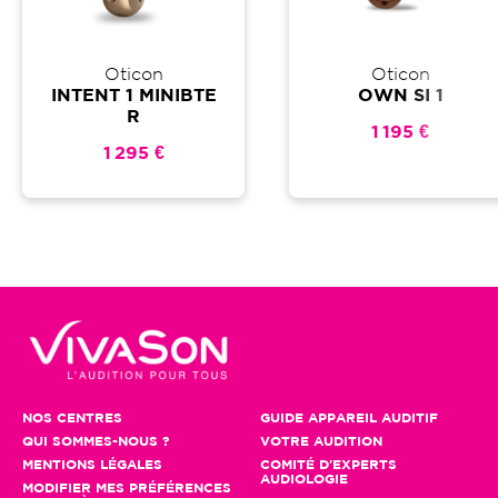
Oticon
Oticon
INTENT 1 MINIBTE
OWN SI 1
R
1 195 €
1 295 €
NOS CENTRES
GUIDE APPAREIL AUDITIF
QUI SOMMES-NOUS ?
VOTRE AUDITION
MENTIONS LÉGALES
COMITÉ D'EXPERTS
AUDIOLOGIE
MODIFIER MES PRÉFÉRENCES