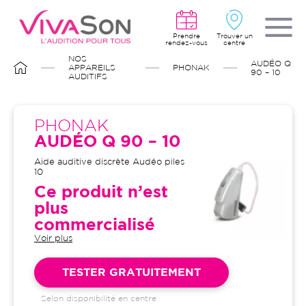
Aller
au
contenu
principal
Prendre
Trouver un
rendez-vous
centre
FIL
NOS
AUDÉO Q
D'ARIANE
APPAREILS
PHONAK
90 – 10
AUDITIFS
PHONAK
AUDÉO Q 90 – 10
Aide auditive discrète Audéo piles
10
Ce produit n’est
plus
commercialisé
Voir plus
Garantie 4 ans et suivi illimité
inclus : bilans auditifs, adaptation
initiale, visites de contrôle, visites
TESTER GRATUITEMENT
de réglages, dépannages
Selon disponibilité en centre