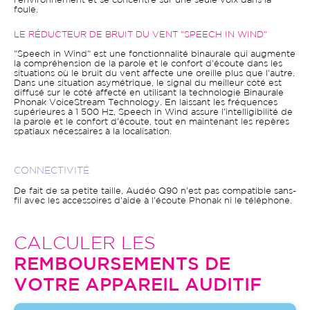
l'environnement et se concentre sur une seule voix dans la
foule.
LE RÉDUCTEUR DE BRUIT DU VENT "SPEECH IN WIND"
"Speech in Wind" est une fonctionnalité binaurale qui augmente
la compréhension de la parole et le confort d'écoute dans les
situations où le bruit du vent affecte une oreille plus que l'autre.
Dans une situation asymétrique, le signal du meilleur côté est
diffusé sur le côté affecté en utilisant la technologie Binaurale
Phonak VoiceStream Technology. En laissant les fréquences
supérieures à 1 500 Hz, Speech in Wind assure l'intelligibilité de
la parole et le confort d'écoute, tout en maintenant les repères
spatiaux nécessaires à la localisation.
CONNECTIVITÉ
De fait de sa petite taille, Audéo Q90 n'est pas compatible sans-
fil avec les accessoires d'aide à l'écoute Phonak ni le téléphone.
CALCULER LES
REMBOURSEMENTS DE
VOTRE APPAREIL AUDITIF