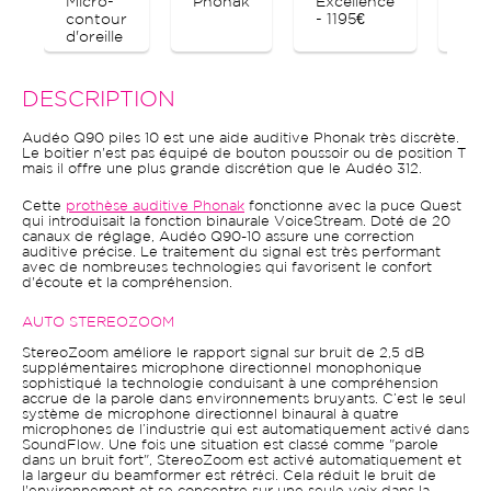
Micro-
Phonak
Excellence
Blu
contour
- 1195€
d'oreille
DESCRIPTION
Audéo Q90 piles 10 est une aide auditive Phonak très discrète.
Le boitier n'est pas équipé de bouton poussoir ou de position T
mais il offre une plus grande discrétion que le Audéo 312.
Cette
prothèse auditive Phonak
fonctionne avec la puce Quest
qui introduisait la fonction binaurale VoiceStream. Doté de 20
canaux de réglage, Audéo Q90-10 assure une correction
auditive précise. Le traitement du signal est très performant
avec de nombreuses technologies qui favorisent le confort
d'écoute et la compréhension.
AUTO STEREOZOOM
StereoZoom améliore le rapport signal sur bruit de 2,5 dB
supplémentaires microphone directionnel monophonique
sophistiqué la technologie conduisant à une compréhension
accrue de la parole dans environnements bruyants. C’est le seul
système de microphone directionnel binaural à quatre
microphones de l’industrie qui est automatiquement activé dans
SoundFlow. Une fois une situation est classé comme "parole
dans un bruit fort", StereoZoom est activé automatiquement et
la largeur du beamformer est rétréci. Cela réduit le bruit de