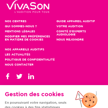
NOS CENTRES
GUIDE APPAREIL AUDITIF
QUI SOMMES-NOUS ?
VOTRE AUDITION
MENTIONS LÉGALES
COMITÉ D'EXPERTS
AUDIOLOGIE
MODIFIER MES PRÉFÉRENCES
EN MATIÈRE DE COOKIES
NOUS REJOINDRE
NOS APPAREILS AUDITIFS
LES ACTUALITÉS
POLITIQUE DE CONFIDENTIALITÉ
NOUS CONTACTER
Gestion des cookies
En poursuivant votre navigation, seuls
TOUS NOS CENTRES
des cookies à des fins statistiques