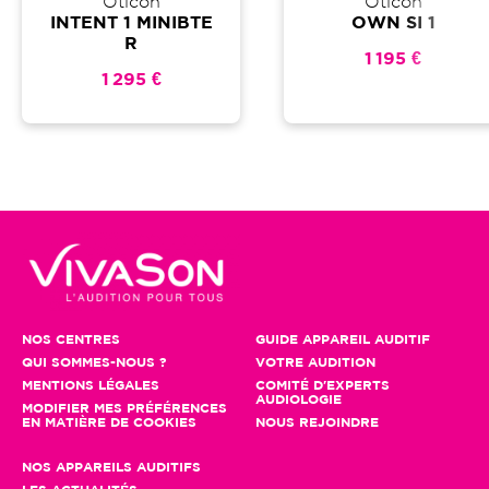
Oticon
Oticon
INTENT 1 MINIBTE
OWN SI 1
R
1 195 €
1 295 €
NOS CENTRES
GUIDE APPAREIL AUDITIF
QUI SOMMES-NOUS ?
VOTRE AUDITION
MENTIONS LÉGALES
COMITÉ D'EXPERTS
AUDIOLOGIE
MODIFIER MES PRÉFÉRENCES
EN MATIÈRE DE COOKIES
NOUS REJOINDRE
NOS APPAREILS AUDITIFS