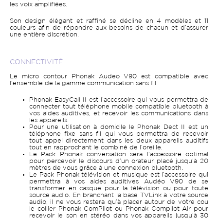
les voix amplifiées.
Son design élégant et raffiné se décline en 4 modèles et 11
couleurs afin de répondre aux besoins de chacun et d’assurer
une entière discrétion.
CONNECTIVITÉ
Le micro contour Phonak Audeo V90 est compatible avec
l’ensemble de la gamme communication sans fil
Phonak EasyCall II est l’accessoire qui vous permettra de
connecter tout téléphone mobile compatible bluetooth à
vos aides auditives, et recevoir les communications dans
les appareils.
Pour une utilisation à domicile le Phonak Dect II est un
téléphone fixe sans fil qui vous permettra de recevoir
tout appel directement dans les deux appareils auditifs
tout en rapprochant le combiné de l’oreille.
Le Pack Phonak conversation sera l’accessoire optimal
pour percevoir le discours d’un orateur placé jusqu’à 20
mètres de vous grâce à une connexion bluetooth.
Le Pack Phonak télévision et musique est l’accessoire qui
permettra à vos aides auditives Audéo V90 de se
transformer en casque pour la télévision ou pour toute
source audio. En branchant la base TVLink à votre source
audio, il ne vous restera qu’à placer autour de votre cou
le collier Phonak ComPilot ou Phonak Compilot Air pour
recevoir le son en stéréo dans vos appareils jusqu’à 30