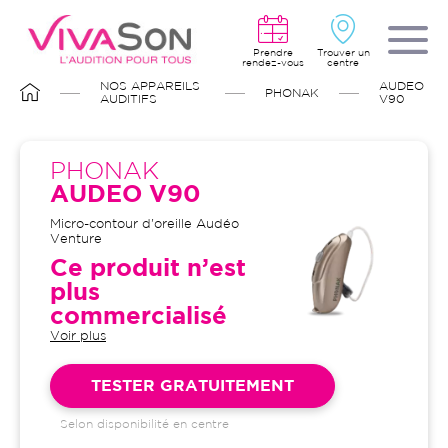
Aller
au
contenu
principal
Prendre
Trouver un
rendez-vous
centre
FIL
NOS APPAREILS
AUDEO
PHONAK
D'ARIANE
AUDITIFS
V90
PHONAK
AUDEO V90
Micro-contour d'oreille Audéo
Venture
Ce produit n’est
plus
commercialisé
Voir plus
Garantie 4 ans et suivi illimité
inclus : bilans auditifs, adaptation
initiale, visites de contrôle, visites
TESTER GRATUITEMENT
de réglages, dépannages
Selon disponibilité en centre