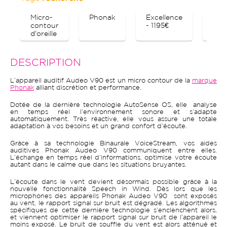
Micro-
Phonak
Excellence
Blu
contour
- 1195€
d'oreille
DESCRIPTION
L’appareil auditif Audeo V90 est un micro contour de la
marque
Phonak
alliant discrétion et performance.
Dotée de la dernière technologie AutoSense OS, elle analyse
en temps réel l’environnement sonore et s’adapte
automatiquement. Très réactive, elle vous assure une totale
adaptation à vos besoins et un grand confort d’écoute.
Grâce à sa technologie Binaurale VoiceStream, vos aides
auditives Phonak Audeo V90 communiquent entre elles.
L’échange en temps réel d’informations, optimise votre écoute
autant dans le calme que dans les situations bruyantes.
L’écoute dans le vent devient désormais possible grâce à la
nouvelle fonctionnalité Speech in Wind. Dès lors que les
microphones des appareils Phonak Audeo V90 sont exposés
au vent, le rapport signal sur bruit est dégradé. Les algorithmes
spécifiques de cette dernière technologie s’enclenchent alors,
et viennent optimiser le rapport signal sur bruit de l’appareil le
moins exposé. Le bruit de souffle du vent est alors atténué et