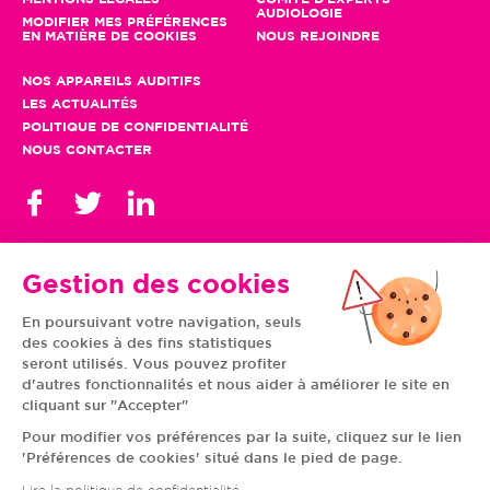
AUDIOLOGIE
MODIFIER MES PRÉFÉRENCES
EN MATIÈRE DE COOKIES
NOUS REJOINDRE
NOS APPAREILS AUDITIFS
LES ACTUALITÉS
POLITIQUE DE CONFIDENTIALITÉ
NOUS CONTACTER
Gestion des cookies
En poursuivant votre navigation, seuls
TOUS NOS CENTRES
des cookies à des fins statistiques
AUVERGNE-RHÔNE-
CENTRE-VAL DE LOIRE
ALPES
GRAND EST
seront utilisés. Vous pouvez profiter
BOURGOGNE-
ÎLE-DE-FRANCE
d'autres fonctionnalités et nous aider à améliorer le site en
FRANCHE-COMTÉ
BRETAGNE
cliquant sur "Accepter"
HAUTS-DE-FRANCE
NOUVELLE-AQUITAINE
NORMANDIE
PAYS DE LA LOIRE
Pour modifier vos préférences par la suite, cliquez sur le lien
OCCITANIE
PROVENCE-ALPES-
'Préférences de cookies' situé dans le pied de page.
CÔTE D'AZUR