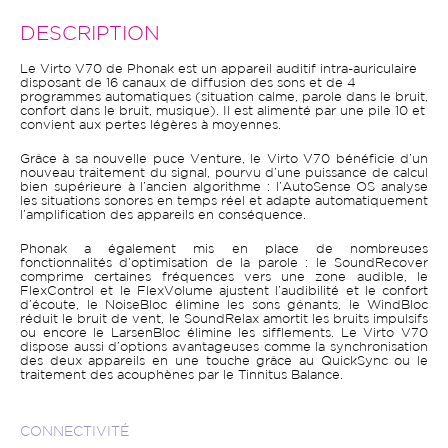
DESCRIPTION
Le Virto V70 de Phonak est un appareil auditif intra-auriculaire
disposant de 16 canaux de diffusion des sons et de 4
programmes automatiques (situation calme, parole dans le bruit,
confort dans le bruit, musique). Il est alimenté par une pile 10 et
convient aux pertes légères à moyennes.
Grâce à sa nouvelle puce Venture, le Virto V70 bénéficie d’un
nouveau traitement du signal, pourvu d’une puissance de calcul
bien supérieure à l’ancien algorithme : l’AutoSense OS analyse
les situations sonores en temps réel et adapte automatiquement
l’amplification des appareils en conséquence.
Phonak a également mis en place de nombreuses
fonctionnalités d’optimisation de la parole : le SoundRecover
comprime certaines fréquences vers une zone audible, le
FlexControl et le FlexVolume ajustent l’audibilité et le confort
d’écoute, le NoiseBloc élimine les sons gênants, le WindBloc
réduit le bruit de vent, le SoundRelax amortit les bruits impulsifs
ou encore le LarsenBloc élimine les sifflements. Le Virto V70
dispose aussi d’options avantageuses comme la synchronisation
des deux appareils en une touche grâce au QuickSync ou le
traitement des acouphènes par le Tinnitus Balance.
CONNECTIVITÉ