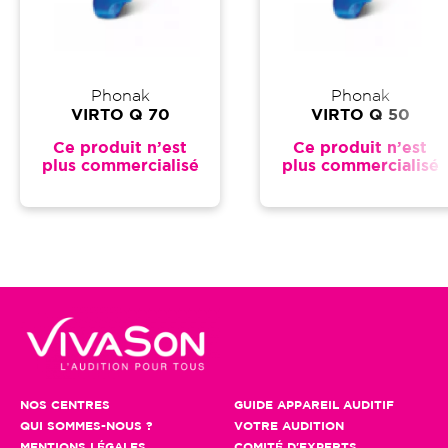
Phonak
Phonak
VIRTO Q 70
VIRTO Q 50
Ce produit n’est
Ce produit n’est
plus commercialisé
plus commercialisé
NOS CENTRES
GUIDE APPAREIL AUDITIF
QUI SOMMES-NOUS ?
VOTRE AUDITION
MENTIONS LÉGALES
COMITÉ D'EXPERTS