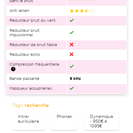
dans le bruit
Anti larsen
Réducteur bruit du vent
Réducteur bruit
impulsionnel
Réducteur de bruit faible
Réducteur écho
Compression fréquentielle
Bande passante
8 kHz
Masqueur acouphènes
Tags
recherche
Intra-
Phonak
Dynamique
auriculaire
- 950€ à
1095€