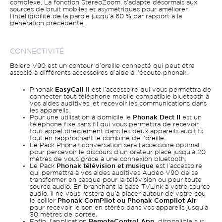
complexe. La fonction StereoZoom, s’adapte désormais aux
sources de bruit mobiles et asymétriques pour améliorer
l’intelligibilité de la parole jusqu’à 60 % par rapport à la
génération précédente.
CONNECTIVITÉ
Bolero V90 est un contour d’oreille connecté qui peut être
associé à différents accessoires d’aide à l'écoute phonak.
Phonak
EasyCall II
est l’accessoire qui vous permettra de
connecter tout téléphone mobile compatible bluetooth à
vos aides auditives, et recevoir les communications dans
les appareils.
Pour une utilisation à domicile le
Phonak Dect II
est un
téléphone fixe sans fil qui vous permettra de recevoir
tout appel directement dans les deux appareils auditifs
tout en rapprochant le combiné de l’oreille.
Le Pack Phonak conversation sera l’accessoire optimal
pour percevoir le discours d’un orateur placé jusqu’à 20
mètres de vous grâce à une connexion bluetooth.
Le Pack
Phonak télévision et musique
est l’accessoire
qui permettra à vos aides auditives Audéo V90 de se
transformer en casque pour la télévision ou pour toute
source audio. En branchant la base TVLink à votre source
audio, il ne vous restera qu’à placer autour de votre cou
le collier
Phonak ComPilot ou Phonak Compilot Air
pour recevoir le son en stéréo dans vos appareils jusqu’à
30 mètres de portée.
Enfin, l’application
RemoteControl App
, disponlible sur