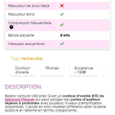
Réducteur de bruit faible
Réducteur écho
Compression fréquentielle
Bande passante
8 kHz
Masqueur acouphènes
Tags
recherche
Contour
Phonak
Excellence
Blu
d'oreille
- 1195€
DESCRIPTION
Boléro Venture V90 piles 13 est un
contour d’oreille BTE du
fabricant Phonak
qui peut corriger des
pertes d’audition
légères à profondes
avec plusieurs niveaux d’amplification
disponibles. Il existe en trois modèles différents selon la perte
auditive et l’attente en termes d’ergonomie :