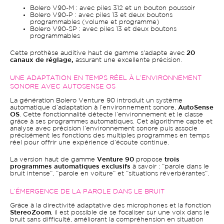
Bolero V90-M : avec piles 312 et un bouton poussoir
Bolero V90-P : avec piles 13 et deux boutons
programmables (volume et programme)
Bolero V90-SP : avec piles 13 et deux boutons
programmables
Cette prothèse auditive haut de gamme s'adapte avec
20
canaux de réglage,
assurant une excellente précision.
UNE ADAPTATION EN TEMPS RÉEL À L’ENVIRONNEMENT
SONORE AVEC AUTOSENSE OS
La génération Bolero Venture 90 introduit un système
automatique d’adaptation à l’environnement sonore,
AutoSense
OS
. Cette fonctionnalité détecte l’environnement et le classe
grâce à ses programmes automatiques. Cet algorithme capte et
analyse avec précision l’environnement sonore puis associe
précisément les fonctions des multiples programmes en temps
réel pour offrir une expérience d’écoute continue.
La version haut de gamme
Venture 90
propose
trois
programmes automatiques exclusifs
à savoir : “parole dans le
bruit intense”, “parole en voiture” et “situations réverbérantes”.
L’ÉMERGENCE DE LA PAROLE DANS LE BRUIT
Grâce à la directivité adaptative des microphones et la fonction
StereoZoom
, il est possible de se focaliser sur une voix dans le
bruit sans difficulté, améliorant la compréhension en situation