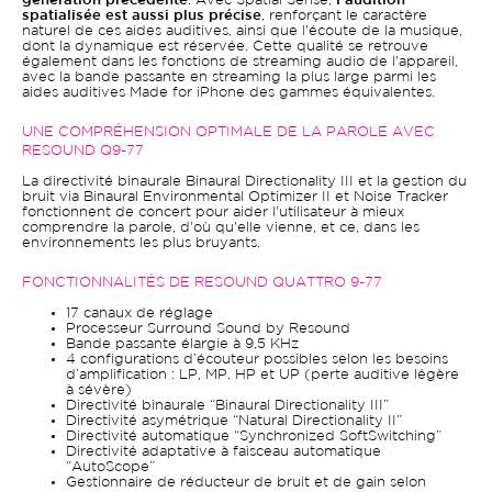
génération précédente
. Avec Spatial Sense,
l'audition
spatialisée est aussi plus précise
, renforçant le caractère
naturel de ces aides auditives, ainsi que l'écoute de la musique,
dont la dynamique est réservée. Cette qualité se retrouve
également dans les fonctions de streaming audio de l'appareil,
avec la bande passante en streaming la plus large parmi les
aides auditives Made for iPhone des gammes équivalentes.
UNE COMPRÉHENSION OPTIMALE DE LA PAROLE AVEC
RESOUND Q9-77
La directivité binaurale Binaural Directionality III et la gestion du
bruit via Binaural Environmental Optimizer II et Noise Tracker
fonctionnent de concert pour aider l'utilisateur à mieux
comprendre la parole, d'où qu'elle vienne, et ce, dans les
environnements les plus bruyants.
FONCTIONNALITÉS DE RESOUND QUATTRO 9-77
17 canaux de réglage
Processeur Surround Sound by Resound
Bande passante élargie à 9,5 KHz
4 configurations d’écouteur possibles selon les besoins
d’amplification : LP, MP, HP et UP (perte auditive légère
à sévère)
Directivité binaurale “Binaural Directionality III”
Directivité asymétrique “Natural Directionality II”
Directivité automatique “Synchronized SoftSwitching”
Directivité adaptative à faisceau automatique
“AutoScope”
Gestionnaire de réducteur de bruit et de gain selon