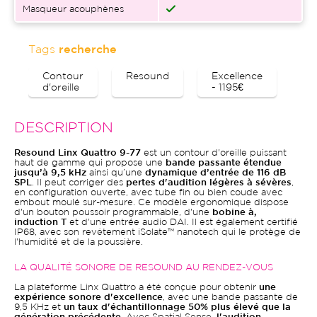
Masqueur acouphènes
Tags
recherche
Contour
Resound
Excellence
Bl
d'oreille
- 1195€
DESCRIPTION
Resound Linx Quattro 9-77
est un contour d'oreille puissant
haut de gamme qui propose une
bande passante étendue
jusqu’à 9,5 kHz
ainsi qu’une
dynamique d’entrée de 116 dB
SPL
. Il peut corriger des
pertes d'audition légères à sévères
,
en configuration ouverte, avec tube fin ou bien coude avec
embout moulé sur-mesure. Ce modèle ergonomique dispose
d'un bouton poussoir programmable, d'une
bobine à,
induction T
et d'une entrée audio DAI. Il est également certifié
IP68, avec son revêtement iSolate™ nanotech qui le protège de
l'humidité et de la poussière.
LA QUALITÉ SONORE DE RESOUND AU RENDEZ-VOUS
La plateforme Linx Quattro a été conçue pour obtenir
une
expérience sonore d'excellence
, avec une bande passante de
9,5 KHz et
un taux d'échantillonnage 50% plus élevé que la