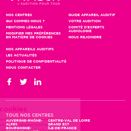
NOS CENTRES
GUIDE APPAREIL AUDITIF
QUI SOMMES-NOUS ?
VOTRE AUDITION
MENTIONS LÉGALES
COMITÉ D'EXPERTS
AUDIOLOGIE
MODIFIER MES PRÉFÉRENCES
EN MATIÈRE DE COOKIES
NOUS REJOINDRE
NOS APPAREILS AUDITIFS
LES ACTUALITÉS
POLITIQUE DE CONFIDENTIALITÉ
NOUS CONTACTER
Gestion des cookies
En poursuivant votre navigation, seuls
TOUS NOS CENTRES
des cookies à des fins statistiques
AUVERGNE-RHÔNE-
CENTRE-VAL DE LOIRE
ALPES
GRAND EST
seront utilisés. Vous pouvez profiter
BOURGOGNE-
ÎLE-DE-FRANCE
d'autres fonctionnalités et nous aider à améliorer le site en