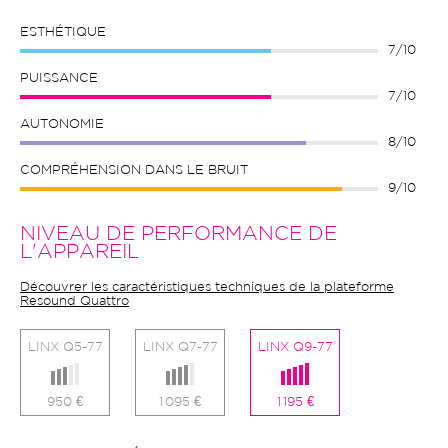
ESTHÉTIQUE
7/10
PUISSANCE
7/10
AUTONOMIE
8/10
COMPRÉHENSION DANS LE BRUIT
9/10
NIVEAU DE PERFORMANCE DE
L'APPAREIL
Découvrer les caractéristiques techniques de la plateforme
Resound Quattro
LINX Q5-77
LINX Q7-77
LINX Q9-77
950 €
1 095 €
1 195 €