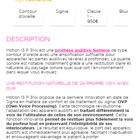
Contour
Signia
Classe
Bluetoot
d'oreille
1 -
950€
DESCRIPTION
Motion 13 P 3Nx est une
prothèse auditive Siemens
de type
contour d’oreille avec une amplification suffisante pour
appareiller les pertes auditives sévères à profondes. La qualité
sonore est notable, notamment grâce à une restitution claire et
naturelle du paysage sonore quel que soit l’environnement
dans lequel vous évoluez.
UNE RESTITUTION NATURELLE DE SA PROPRE VOIX AVEC
OVP
Motion 13 P 3Nx dispose de la dernière innovation en date de
Signia en matière de confort et de traitement du signal,
OVP
(Own Voice Processing)
. Cette technologie révolutionne
l’adaptation des appareils auditifs en
traitant différemment la
voix de l’utilisateur de celles de son environnement
. Cette
fonction innovante
permet de restituer plus fidèlement la voix
du porteur tout en préservant l’intelligibilité de ses
interlocuteurs
. Le résultat est équivoque, le port des appareils
auditifs est immédiatement plus agréable, facilitant l’habituation
et encourageant davantage le patient à porter