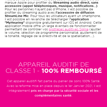
marque Apple pour profiter du
Streaming audio direct, sans
accessoire (appel téléphoniques, musique, notifications…)
.
Pour les personnes n’ayant pas d’iPhone, il est possible de
profiter du streaming audio avec
l’accessoire de diffusion
StreamLine Mic
. Pour tous les utilisateurs ayant un smartphone,
il est possible en revanche de télécharger l
’application
"MyHearing"
disponible gratuitement sur IOS et Android. Cette
application mobile offre un large éventails de fonctionnaliter
permettant de contrôler vos
prothèses auditives Signia
(ajuster
le volume, sélection de programme personnalisé, ajustement de
la tonalité, réglage de la directivité et de la spatialisation….).
APPAREIL AUDITIF DE
CLASSE 1 -
100% REMBOURSÉ
Cet appareil auditifi fait partie du panier de soins 100% Santé.
Avec la reforme mise en place depuis le 1er Janvier 2021, il est
intégralement
pris en charge par la sécurité sociale et les
complémentaires santé.