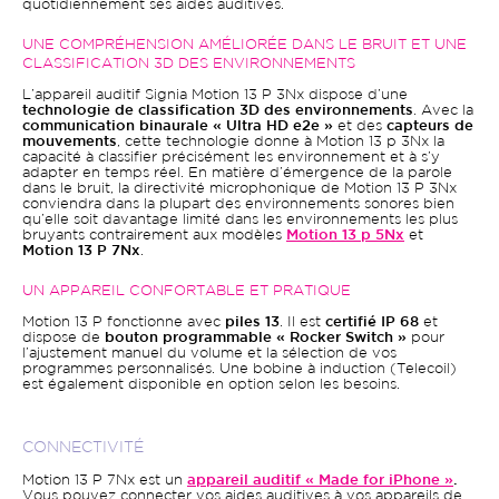
quotidiennement ses aides auditives.
UNE COMPRÉHENSION AMÉLIORÉE DANS LE BRUIT ET UNE
CLASSIFICATION 3D DES ENVIRONNEMENTS
L’appareil auditif Signia Motion 13 P 3Nx dispose d’une
technologie de classification 3D des environnements
. Avec la
communication binaurale « Ultra HD e2e »
et des
capteurs de
mouvements
, cette technologie donne à Motion 13 p 3Nx la
capacité à classifier précisément les environnement et à s’y
adapter en temps réel. En matière d’émergence de la parole
dans le bruit, la directivité microphonique de Motion 13 P 3Nx
conviendra dans la plupart des environnements sonores bien
qu’elle soit davantage limité dans les environnements les plus
bruyants contrairement aux modèles
Motion 13 p 5Nx
et
Motion 13 P 7Nx
.
UN APPAREIL CONFORTABLE ET PRATIQUE
Motion 13 P fonctionne avec
piles 13
. Il est
certifié IP 68
et
dispose de
bouton programmable « Rocker Switch »
pour
l’ajustement manuel du volume et la sélection de vos
programmes personnalisés. Une bobine à induction (Telecoil)
est également disponible en option selon les besoins.
CONNECTIVITÉ
Motion 13 P 7Nx est un
appareil auditif « Made for iPhone »
.
Vous pouvez connecter vos aides auditives à vos appareils de