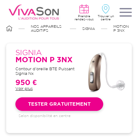
Aller
au
contenu
principal
Prendre
Trouver un
rendez-vous
centre
FIL
NOS APPAREILS
MOTION
SIGNIA
D'ARIANE
AUDITIFS
P 3NX
SIGNIA
MOTION P 3NX
Contour d'oreille BTE Puissant
Signia Nx
950 €
Voir plus
Garantie 4 ans et suivi illimité
inclus : bilans auditifs, adaptation
initiale, visites de contrôle, visites
TESTER GRATUITEMENT
de réglages, dépannages
Selon disponibilité en centre