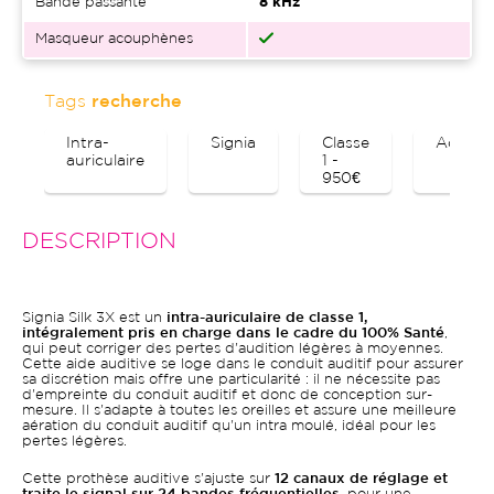
Bande passante
8 kHz
Masqueur acouphènes
Tags
recherche
Intra-
Signia
Classe
Acoup
auriculaire
1 -
950€
DESCRIPTION
Signia Silk 3X est un
intra-auriculaire de classe 1,
intégralement pris en charge dans le cadre du 100% Santé
,
qui peut corriger des pertes d'audition légères à moyennes.
Cette aide auditive se loge dans le conduit auditif pour assurer
sa discrétion mais offre une particularité : il ne nécessite pas
d'empreinte du conduit auditif et donc de conception sur-
mesure. Il s'adapte à toutes les oreilles et assure une meilleure
aération du conduit auditif qu'un intra moulé, idéal pour les
pertes légères.
Cette prothèse auditive s'ajuste sur
12 canaux de réglage et