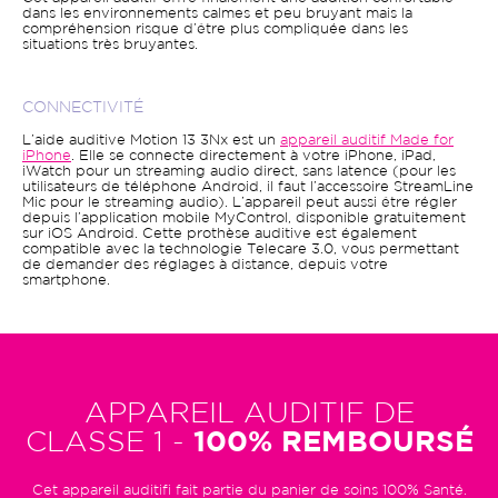
dans les environnements calmes et peu bruyant mais la
compréhension risque d’être plus compliquée dans les
situations très bruyantes.
CONNECTIVITÉ
L’aide auditive Motion 13 3Nx est un
appareil auditif Made for
iPhone
. Elle se connecte directement à votre iPhone, iPad,
iWatch pour un streaming audio direct, sans latence (pour les
utilisateurs de téléphone Android, il faut l’accessoire StreamLine
Mic pour le streaming audio). L’appareil peut aussi être régler
depuis l’application mobile MyControl, disponible gratuitement
sur iOS Android. Cette prothèse auditive est également
compatible avec la technologie Telecare 3.0, vous permettant
de demander des réglages à distance, depuis votre
smartphone.
APPAREIL AUDITIF DE
CLASSE 1 -
100% REMBOURSÉ
Cet appareil auditifi fait partie du panier de soins 100% Santé.