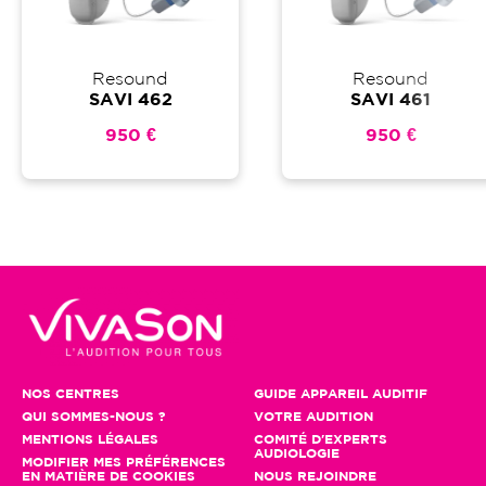
Resound
Resound
SAVI 462
SAVI 461
950 €
950 €
NOS CENTRES
GUIDE APPAREIL AUDITIF
QUI SOMMES-NOUS ?
VOTRE AUDITION
MENTIONS LÉGALES
COMITÉ D'EXPERTS
AUDIOLOGIE
MODIFIER MES PRÉFÉRENCES
EN MATIÈRE DE COOKIES
NOUS REJOINDRE