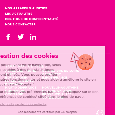
NOS APPAREILS AUDITIFS
LES ACTUALITÉS
POLITIQUE DE CONFIDENTIALITÉ
NOUS CONTACTER
Gestion des cookies
En poursuivant votre navigation, seuls
TOUS NOS CENTRES
des cookies à des fins statistiques
AUVERGNE-RHÔNE-
CENTRE-VAL DE LOIRE
ALPES
GRAND EST
seront utilisés. Vous pouvez profiter
BOURGOGNE-
ÎLE-DE-FRANCE
d'autres fonctionnalités et nous aider à améliorer le site en
FRANCHE-COMTÉ
BRETAGNE
cliquant sur "Accepter"
HAUTS-DE-FRANCE
NOUVELLE-AQUITAINE
NORMANDIE
PAYS DE LA LOIRE
Pour modifier vos préférences par la suite, cliquez sur le lien
OCCITANIE
PROVENCE-ALPES-
'Préférences de cookies' situé dans le pied de page.
CÔTE D'AZUR
Lire la politique de confidentialité
Consentements certifiés par