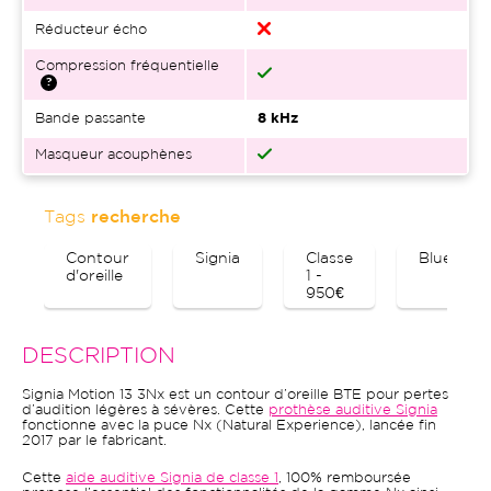
Réducteur écho
Compression fréquentielle
Bande passante
8 kHz
Masqueur acouphènes
Tags
recherche
Contour
Signia
Classe
Bluetoot
d'oreille
1 -
950€
DESCRIPTION
Signia Motion 13 3Nx est un contour d’oreille BTE pour pertes
d’audition légères à sévères. Cette
prothèse auditive Signia
fonctionne avec la puce Nx (Natural Experience), lancée fin
2017 par le fabricant.
Cette
aide auditive Signia de classe 1
, 100% remboursée