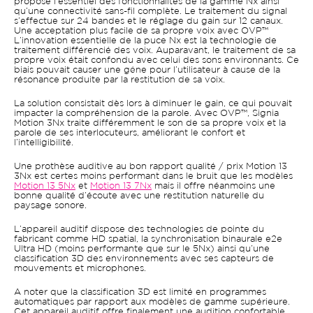
propose l’essentiel des fonctionnalités de la gamme Nx ainsi
qu’une connectivité sans-fil complète. Le traitement du signal
s’effectue sur 24 bandes et le réglage du gain sur 12 canaux.
Une acceptation plus facile de sa propre voix avec OVP™
L’innovation essentielle de la puce Nx est la technologie de
traitement différencié des voix. Auparavant, le traitement de sa
propre voix était confondu avec celui des sons environnants. Ce
biais pouvait causer une gêne pour l’utilisateur à cause de la
résonance produite par la restitution de sa voix.
La solution consistait dès lors à diminuer le gain, ce qui pouvait
impacter la compréhension de la parole. Avec OVP™, Signia
Motion 3Nx traite différemment le son de sa propre voix et la
parole de ses interlocuteurs, améliorant le confort et
l’intelligibilité.
Une prothèse auditive au bon rapport qualité / prix Motion 13
3Nx est certes moins performant dans le bruit que les modèles
Motion 13 5Nx
et
Motion 13 7Nx
mais il offre néanmoins une
bonne qualité d’écoute avec une restitution naturelle du
paysage sonore.
L’appareil auditif dispose des technologies de pointe du
fabricant comme HD spatial, la synchronisation binaurale e2e
Ultra HD (moins performante que sur le 5Nx) ainsi qu’une
classification 3D des environnements avec ses capteurs de
mouvements et microphones.
A noter que la classification 3D est limité en programmes
automatiques par rapport aux modèles de gamme supérieure.
Cet appareil auditif offre finalement une audition confortable