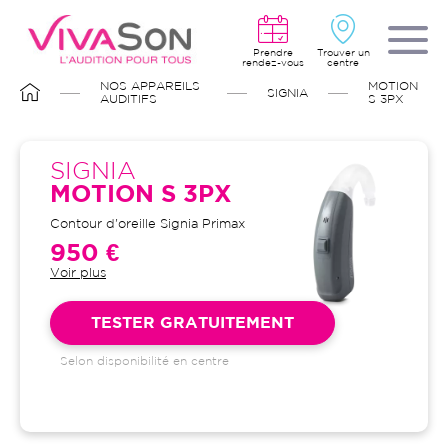
Aller
au
contenu
principal
Prendre
Trouver un
rendez-vous
centre
FIL
NOS APPAREILS
MOTION
SIGNIA
D'ARIANE
AUDITIFS
S 3PX
SIGNIA
MOTION S 3PX
Contour d'oreille Signia Primax
950 €
Voir plus
Garantie 4 ans et suivi illimité
inclus : bilans auditifs, adaptation
initiale, visites de contrôle, visites
TESTER GRATUITEMENT
de réglages, dépannages
Selon disponibilité en centre