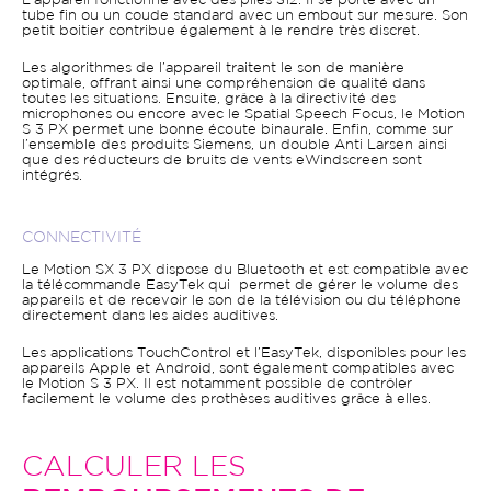
L’appareil fonctionne avec des piles 312. Il se porte avec un
tube fin ou un coude standard avec un embout sur mesure. Son
petit boitier contribue également à le rendre très discret.
Les algorithmes de l’appareil traitent le son de manière
optimale, offrant ainsi une compréhension de qualité dans
toutes les situations. Ensuite, grâce à la directivité des
microphones ou encore avec le Spatial Speech Focus, le Motion
S 3 PX permet une bonne écoute binaurale. Enfin, comme sur
l’ensemble des produits Siemens, un double Anti Larsen ainsi
que des réducteurs de bruits de vents eWindscreen sont
intégrés.
CONNECTIVITÉ
Le Motion SX 3 PX dispose du Bluetooth et est compatible avec
la télécommande EasyTek qui permet de gérer le volume des
appareils et de recevoir le son de la télévision ou du téléphone
directement dans les aides auditives.
Les applications TouchControl et l’EasyTek, disponibles pour les
appareils Apple et Android, sont également compatibles avec
le Motion S 3 PX. Il est notamment possible de contrôler
facilement le volume des prothèses auditives grâce à elles.
CALCULER LES