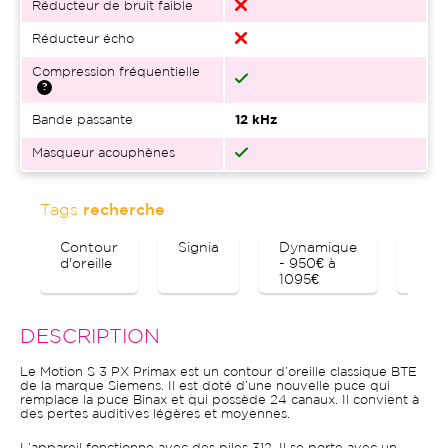
Réducteur de bruit faible
Réducteur écho
Compression fréquentielle
Bande passante
12 kHz
Masqueur acouphènes
Tags
recherche
Contour
Signia
Dynamique
Blue
d'oreille
- 950€ à
1095€
DESCRIPTION
Le Motion S 3 PX Primax est un contour d’oreille classique BTE
de la marque Siemens. Il est doté d’une nouvelle puce qui
remplace la puce Binax et qui possède 24 canaux. Il convient à
des pertes auditives légères et moyennes.