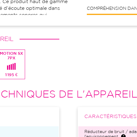
. Ce produit haut de gamme
ité d’écoute optimale dans
COMPRÉHENSION DANS
nements sonores qui
ien. Le Motion SX 7 Px est
 en matière d’appareil de
REIL
MOTION SX
7PX
1 195 €
CHNIQUES DE L'APPAREI
CARACTÉRISTIQUE
Réducteur de bruit / ada
l'environnement