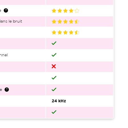
e
ans le bruit
nnel
e
24 kHz