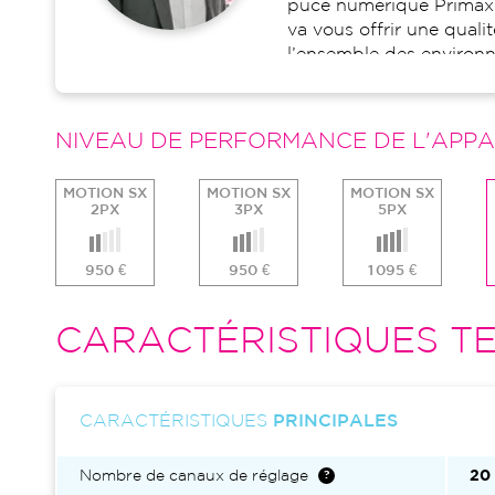
puce numérique Primax
va vous offrir une qual
l’ensemble des environ
composent votre quotid
un produit d’excellence
correction auditive.
NIVEAU DE PERFORMANCE DE L'APPA
MOTION SX
MOTION SX
MOTION SX
2PX
3PX
5PX
950 €
950 €
1 095 €
CARACTÉRISTIQUES TE
CARACTÉRISTIQUES
PRINCIPALES
Nombre de canaux de réglage
20