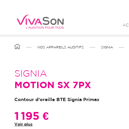
Aller
au
contenu
AC
principal
FIL
NOS APPAREILS AUDITIFS
SIGNIA
D'ARIANE
SIGNIA
MOTION SX 7PX
Contour d'oreille BTE Signia Primax
1 195 €
Voir plus