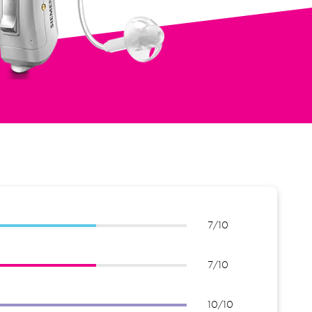
7/10
7/10
10/10