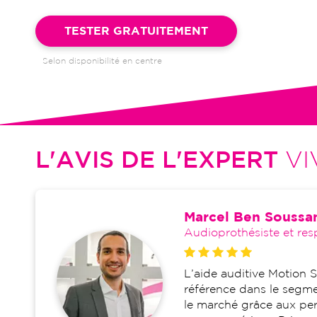
Garantie 4 ans et suivi illimité inclus : bilans auditifs, adapta
visites de réglages, dépannages
TESTER GRATUITEMENT
Selon disponibilité en centre
L'AVIS DE L'EXPERT
VI
Marcel Ben Soussa
Audioprothésiste et res
L’aide auditive Motion 
référence dans le segmen
le marché grâce aux pe