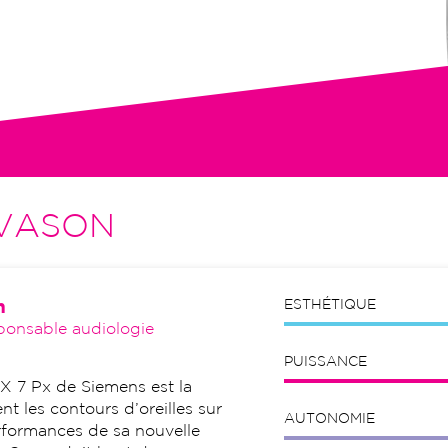
tion initiale, visites de contrôle,
VASON
n
ESTHÉTIQUE
ponsable audiologie
PUISSANCE
SX 7 Px de Siemens est la
t les contours d’oreilles sur
AUTONOMIE
rformances de sa nouvelle