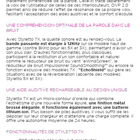
traitement différenciée de la parole. Celle-ci traite séparément
la voix de l’utilisateur de celles de ces interlocuteurs. OVP 2.0
permet ainsi de réduire l’effet de résonance de sa propre voix,
facilitant l’acceptation des aides auditives et le confort d’écoute.
UNE COMPRÉHENSION OPTIMALE DE LA PAROLE DANS LE
BRUIT
Avec Styletto 7X, la qualité sonore est au rendez-vous. La
bande passante est élargie à 12KHz
sur ce modèle haut de
gamme (contre 8KHz pour les 5X et 3X), permettant d’avoir un
son plus clair. D’autres fonctionnalités, plus classiques,
participent à la restitution d’un son confortable et naturel
comme le réducteur de bruit du vent “eWindScreen”, le
réducteur de bruit impulsionnel SoundSmoothing™ ou encore la
fonction exclusive des modèles 7X :
“EchoShield”
qui gère les
situations avec de la réverbération (absente des modèles
Styletto 5X et 3X).
UNE AIDE AUDITIVE RECHARGEABLE AU DESIGN UNIQUE
Styletto 7X est un micro-contour d'oreille qui combine
l’esthétisme d’une nouvelle forme épuré,
une finition métal
brossé élégante. Il fonctionne également avec une batterie
lithium-ion.
Plus besoin de piles auditives, il vous suffit de les
déposer sur leur chargeur et d'attendre une charge complète. Il
offre une autonomie moyenne de 24 heures.
FONCTIONNALITÉS DE STYLETTO 7X