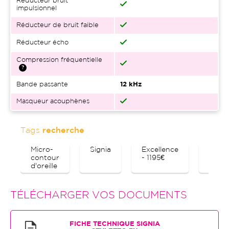
Réducteur bruit
impulsionnel
Réducteur de bruit faible
Réducteur écho
Compression fréquentielle
Bande passante
12 kHz
Masqueur acouphènes
Tags
recherche
Micro-
Signia
Excellence
Bluet
contour
- 1195€
d'oreille
TÉLÉCHARGER VOS DOCUMENTS
FICHE TECHNIQUE SIGNIA