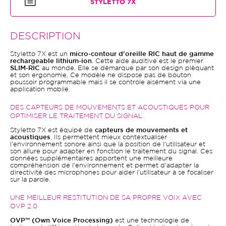
STYLETTO 7X
DESCRIPTION
Styletto 7X est un
micro-contour d'oreille RIC haut de gamme
rechargeable lithium-ion
. Cette aide auditive est le premier
SLIM-RIC
au monde. Elle se démarque par son design plèquant
et son ergonomie. Ce modèle ne dispose pas de bouton
poussoir programmable mais il se contrôle aisément via une
application mobile.
DES CAPTEURS DE MOUVEMENTS ET ACOUSTIQUES POUR
OPTIMISER LE TRAITEMENT DU SIGNAL
Styletto 7X est équipé de
capteurs de mouvements et
acoustiques
. Ils permettent mieux contextualiser
l'environnement sonore ainsi que la position de l'utilisateur et
son allure pour adapter en fonction le traitement du signal. Ces
données supplémentaires apportent une meilleure
compréhension de l'environnement et permet d'adapter la
directivité des microphones pour aider l’utilisateur à se focaliser
sur la parole.
UNE MEILLEUR RESTITUTION DE SA PROPRE VOIX AVEC
OVP 2.0
OVP™ (Own Voice Processing)
est une technologie de