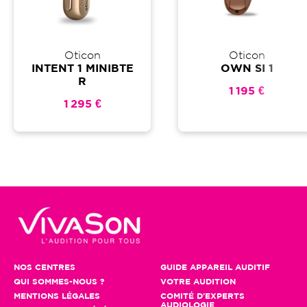
Oticon
Oticon
INTENT 1 MINIBTE
OWN SI 1
R
1 195 €
1 295 €
NOS CENTRES
GUIDE APPAREIL AUDITIF
QUI SOMMES-NOUS ?
VOTRE AUDITION
MENTIONS LÉGALES
COMITÉ D'EXPERTS
AUDIOLOGIE