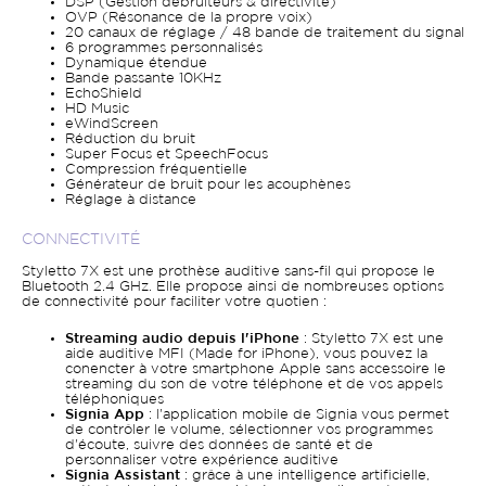
DSP (Gestion débruiteurs & directivité)
OVP (Résonance de la propre voix)
20 canaux de réglage / 48 bande de traitement du signal
6 programmes personnalisés
Dynamique étendue
Bande passante 10KHz
EchoShield
HD Music
eWindScreen
Réduction du bruit
Super Focus et SpeechFocus
Compression fréquentielle
Générateur de bruit pour les acouphènes
Réglage à distance
CONNECTIVITÉ
Styletto 7X est une prothèse auditive sans-fil qui propose le
Bluetooth 2.4 GHz. Elle propose ainsi de nombreuses options
de connectivité pour faciliter votre quotien :
Streaming audio depuis l'iPhone
: Styletto 7X est une
aide auditive MFI (Made for iPhone), vous pouvez la
conencter à votre smartphone Apple sans accessoire le
streaming du son de votre téléphone et de vos appels
téléphoniques
Signia App
: l'application mobile de Signia vous permet
de contrôler le volume, sélectionner vos programmes
d'écoute, suivre des données de santé et de
personnaliser votre expérience auditive
Signia Assistant
: grâce à une intelligence artificielle,