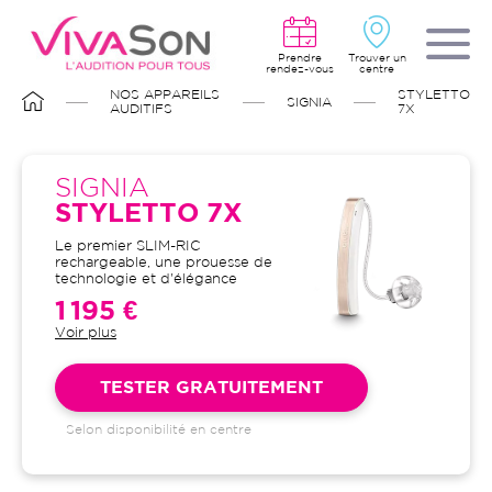
Aller
au
contenu
principal
Prendre
Trouver un
rendez-vous
centre
FIL
NOS APPAREILS
STYLETTO
SIGNIA
D'ARIANE
AUDITIFS
7X
SIGNIA
STYLETTO 7X
Le premier SLIM-RIC
rechargeable, une prouesse de
technologie et d'élégance
1 195 €
Voir plus
Garantie 4 ans et suivi illimité
inclus : bilans auditifs, adaptation
initiale, visites de contrôle, visites
TESTER GRATUITEMENT
de réglages, dépannages
Selon disponibilité en centre