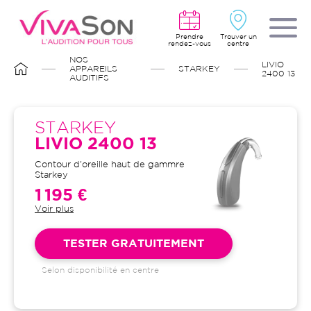
Aller
au
contenu
principal
Prendre
Trouver un
rendez-vous
centre
FIL
NOS
LIVIO
D'ARIANE
APPAREILS
STARKEY
2400 13
AUDITIFS
STARKEY
LIVIO 2400 13
Contour d'oreille haut de gammre
Starkey
1 195 €
Voir plus
Garantie 4 ans et suivi illimité
inclus : bilans auditifs, adaptation
initiale, visites de contrôle, visites
TESTER GRATUITEMENT
de réglages, dépannages
Selon disponibilité en centre