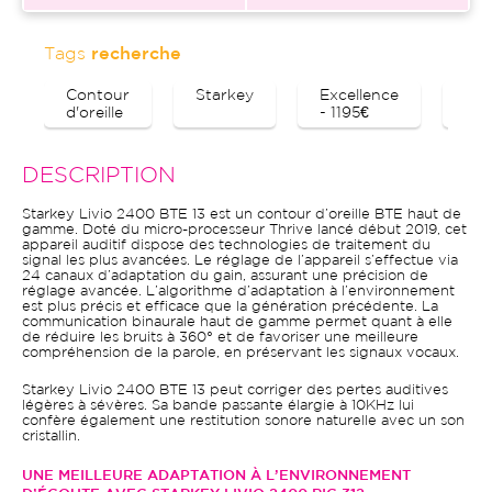
Tags
recherche
Contour
Starkey
Excellence
Blu
d'oreille
- 1195€
DESCRIPTION
Starkey Livio 2400 BTE 13 est un contour d’oreille BTE haut de
gamme. Doté du micro-processeur Thrive lancé début 2019, cet
appareil auditif dispose des technologies de traitement du
signal les plus avancées. Le réglage de l’appareil s’effectue via
24 canaux d’adaptation du gain, assurant une précision de
réglage avancée. L’algorithme d’adaptation à l’environnement
est plus précis et efficace que la génération précédente. La
communication binaurale haut de gamme permet quant à elle
de réduire les bruits à 360° et de favoriser une meilleure
compréhension de la parole, en préservant les signaux vocaux.
Starkey Livio 2400 BTE 13 peut corriger des pertes auditives
légères à sévères. Sa bande passante élargie à 10KHz lui
confère également une restitution sonore naturelle avec un son
cristallin.
UNE MEILLEURE ADAPTATION À L’ENVIRONNEMENT