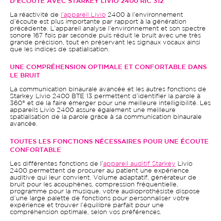
D’ÉCOUTE AVEC STARKEY LIVIO 2400 RIC 312
La réactivité de
l’appareil Livio
2400 à l’environnement
d’écoute est plus importante par rapport à la génération
précédente. L’appareil analyse l’environnement et son spectre
sonore 167 fois par seconde puis réduit le bruit avec une très
grande précision, tout en préservant les signaux vocaux ainsi
que les indices de spatialisation.
UNE COMPRÉHENSION OPTIMALE ET CONFORTABLE DANS
LE BRUIT
La communication binaurale avancée et les autres fonctions de
Starkey Livio 2400 BTE 13 permettent d’identifier la parole à
360° et de la faire émerger pour une meilleure intelligibilité. Les
appareils Livio 2400 assure également une meilleure
spatialisation de la parole grâce à sa communication binaurale
avancée.
TOUTES LES FONCTIONS NÉCESSAIRES POUR UNE ÉCOUTE
CONFORTABLE
Les différentes fonctions de l’
appareil auditif Starkey
Livio
2400 permettent de procurer au patient une expérience
auditive qui leur convient. Volume adaptatif, générateur de
bruit pour les acouphènes, compression fréquentielle,
programme pour la musique, votre audioprothésiste dispose
d’une large palette de fonctions pour personnaliser votre
expérience et trouver l’équilibre parfait pour une
compréhension optimale, selon vos préférences.