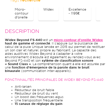
Tags
recherche
Micro-
Widex
Excellence
Blue
contour
- 1195€
d'oreille
DESCRIPTION
Widex Beyond FS-440
est un
micro-contour d’oreille Widex
haut de gamme et connecté
. Il s’appuie sur la puissance de
calcul de la puce Unique lancée en 2015 qui permet de restituer
un son clair et naturel, propre au fabricant. La capacité des
aides auditives Widex Beyond à s’adapter à votre
environnement d’écoute est également au rendez-vous avec
Beyond FS-440 et son
sytème de classification sonore
« Sound Class »
. La compréhension quant à elle est assurée par
une
fonction d’émergence de la parole dans le bruit
binaurale
(communication inter-appareils).
FONCTINNALITÉS PRINCIPALES DE WIDEX BEYOND FS-440
Anti-larsen
Réducteur de bruit faible
Réducteur de bruit du vent
Un boost des fréquences aigus
Une transposition fréquentielle
15 canaux de réglage du gain