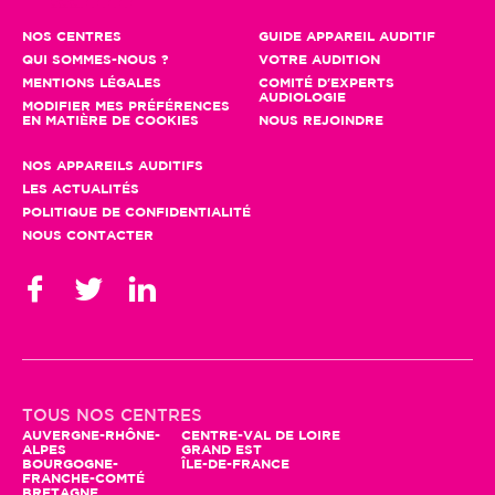
NOS CENTRES
GUIDE APPAREIL AUDITIF
QUI SOMMES-NOUS ?
VOTRE AUDITION
MENTIONS LÉGALES
COMITÉ D'EXPERTS
AUDIOLOGIE
MODIFIER MES PRÉFÉRENCES
EN MATIÈRE DE COOKIES
NOUS REJOINDRE
NOS APPAREILS AUDITIFS
LES ACTUALITÉS
POLITIQUE DE CONFIDENTIALITÉ
NOUS CONTACTER
Gestion des cookies
En poursuivant votre navigation, seuls
TOUS NOS CENTRES
des cookies à des fins statistiques
AUVERGNE-RHÔNE-
CENTRE-VAL DE LOIRE
ALPES
GRAND EST
seront utilisés. Vous pouvez profiter
BOURGOGNE-
ÎLE-DE-FRANCE
d'autres fonctionnalités et nous aider à améliorer le site en
FRANCHE-COMTÉ
BRETAGNE
cliquant sur "Accepter"