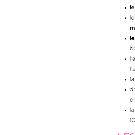
l
l
m
l
b
l’
l
la
d
p
l
1