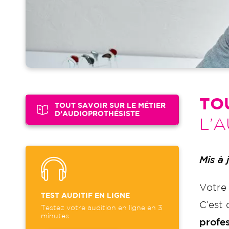
TO
TOUT SAVOIR SUR LE MÉTIER
D’AUDIOPROTHÉSISTE
L’
Mis à
Votre
TEST AUDITIF EN LIGNE
C’est 
Testez votre audition en ligne en 3
minutes
profes