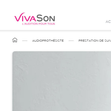
Aller
au
contenu
AC
principal
FIL
AUDIOPROTHÉSISTE
PRESTATION DE SUI
D'ARIANE
Image