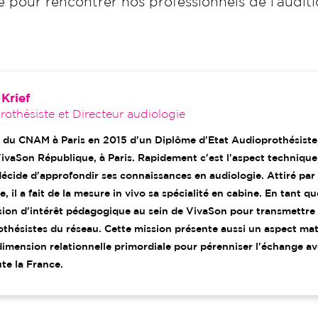
 pour rencontrer nos professionnels de l’auditi
Krief
othésiste et Directeur audiologie
 du CNAM à Paris en 2015 d'un Diplôme d'Etat Audioprothésiste,
VivaSon République, à Paris. Rapidement c'est l'aspect technique e
décide d'approfondir ses connaissances en audiologie. Attiré par 
e, il a fait de la mesure in vivo sa spécialité en cabine. En tant
ion d'intérêt pédagogique au sein de VivaSon pour transmettre 
thésistes du réseau. Cette mission présente aussi un aspect maté
imension relationnelle primordiale pour pérenniser l'échange ave
te la France.