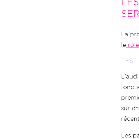
LES
SER
La pre
le
rôle
TEST
L’aud
foncti
premi
sur ch
récent
Les pa