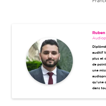
France
Ruben 
Audiopr
Diplômé
auditif 
plus et 
de point
une miss
audiopro
qu'une d
dans tou