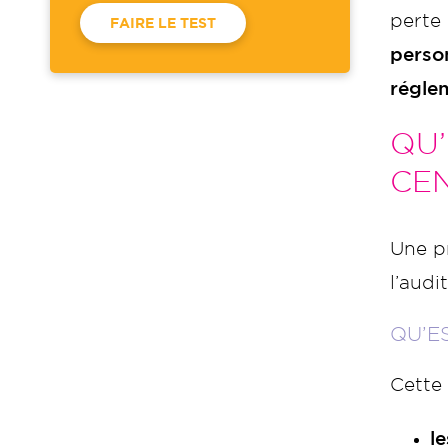
perte 
FAIRE LE TEST
perso
régle
QU’
CEN
Une pr
l’audi
QU’E
Cette
le