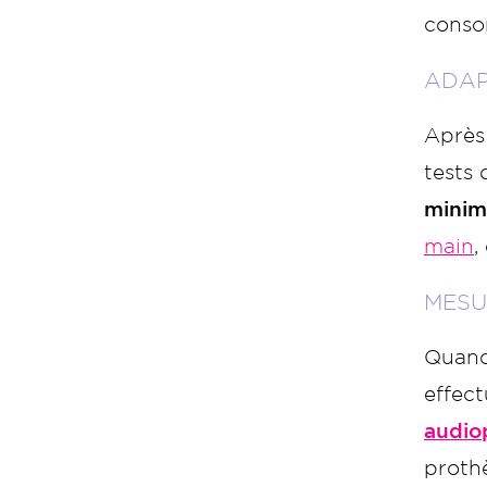
consom
ADAP
Après 
tests 
minima
main
,
MESU
Quand 
effect
audio
proth