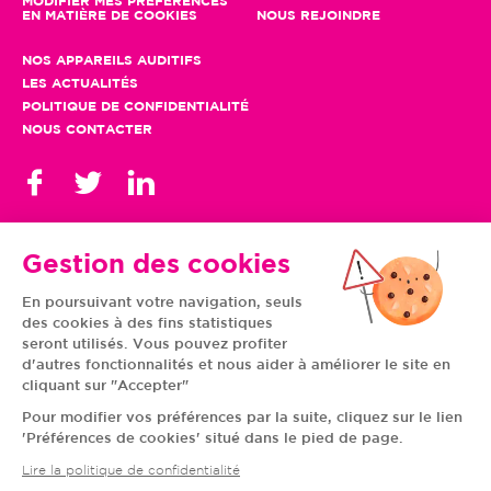
MODIFIER MES PRÉFÉRENCES
EN MATIÈRE DE COOKIES
NOUS REJOINDRE
NOS APPAREILS AUDITIFS
LES ACTUALITÉS
POLITIQUE DE CONFIDENTIALITÉ
NOUS CONTACTER
Gestion des cookies
En poursuivant votre navigation, seuls
TOUS NOS CENTRES
des cookies à des fins statistiques
AUVERGNE-RHÔNE-
CENTRE-VAL DE LOIRE
ALPES
GRAND EST
seront utilisés. Vous pouvez profiter
BOURGOGNE-
ÎLE-DE-FRANCE
d'autres fonctionnalités et nous aider à améliorer le site en
FRANCHE-COMTÉ
BRETAGNE
cliquant sur "Accepter"
HAUTS-DE-FRANCE
NOUVELLE-AQUITAINE
NORMANDIE
PAYS DE LA LOIRE
Pour modifier vos préférences par la suite, cliquez sur le lien
OCCITANIE
PROVENCE-ALPES-
'Préférences de cookies' situé dans le pied de page.
CÔTE D'AZUR
Lire la politique de confidentialité