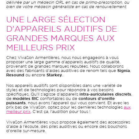
délivrée par un médecin ORL en cas de primo-prescription, ou
bien de votre médecin généraliste en cas de renouvellement.
UNE LARGE SÉLECTION
D'APPAREILS AUDITIFS DE
GRANDES MARQUES AUX
MEILLEURS PRIX
Chez VivaSon Armentières, nous nous engageons à vous
proposer une large gamme d'appareils auditifs de qualité,
provenant de grandes marques réputées. Nous collaborons
avec des fabricants d'aides auditives de renom tels que
Signia
,
Resound
ou encore
Starkey
.
Nos appareils auditifs sont disponibles dans une variété de
styles et de technologies pour répondre à vos besoins
spécifiques. Qu'il s'agisse d'appareils
intra-auriculaires discrets
,
de
modèles RIC
confortables ou de
contours d'oreille
puissants
, nous avons l'appareil qui vous convient. Et avec les
prix bas de VivaSon, optez pour les dernières technologies
aux
meilleur prix
. C'est ça, l'audition pour tous !
VivaSon Armentières vous propose également des accessoires
d'aide à l'écoute, des piles auditives ou encore des bouchons
d'oreille sur-mesure.