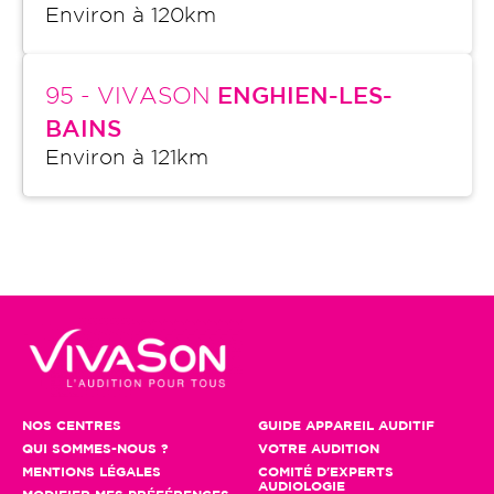
Environ à
120
km
95
- VIVASON
ENGHIEN-LES-
BAINS
Environ à
121
km
NOS CENTRES
GUIDE APPAREIL AUDITIF
QUI SOMMES-NOUS ?
VOTRE AUDITION
MENTIONS LÉGALES
COMITÉ D'EXPERTS
AUDIOLOGIE