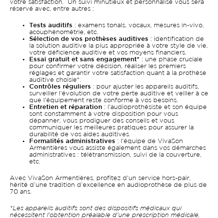
votre satisfaction. Un suivi minutieux et personnalisé vous sera
réservé avec, entre autres :
Tests auditifs
: examens tonals, vocaux, mesures in-vivo,
acouphénométrie, etc.
Sélection de vos prothèses auditives
: identification de
la solution auditive la plus appropriée à votre style de vie,
votre déficience auditive et vos moyens financiers.
Essai gratuit et sans engagement*
: une phase cruciale
pour confirmer votre décision, réaliser les premiers
réglages et garantir votre satisfaction quant à la prothèse
auditive choisie*.
Contrôles réguliers
: pour ajuster les appareils auditifs,
surveiller l'évolution de votre perte auditive et veiller à ce
que l'équipement reste conforme à vos besoins.
Entretien et réparation
: l'audioprothésiste et son équipe
sont constamment à votre disposition pour vous
dépanner, vous prodiguer des conseils et vous
communiquer les meilleures pratiques pour assurer la
durabilité de vos aides auditives.
Formalités administratives
: l'équipe de VivaSon
Armentières vous assiste également dans vos démarches
administratives : télétransmission, suivi de la couverture,
etc.
Avec VivaSon Armentières, profitez d'un service hors-pair,
hérité d’une tradition d’excellence en audioprothèse de plus de
70 ans.
*Les appareils auditifs sont des dispositifs médicaux qui
nécessitent l'obtention préalable d'une prescription médicale,