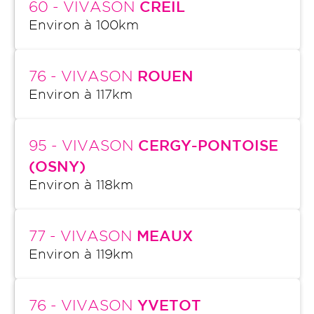
60
- VIVASON
CREIL
Environ à
100
km
76
- VIVASON
ROUEN
Environ à
117
km
95
- VIVASON
CERGY-PONTOISE
(OSNY)
Environ à
118
km
77
- VIVASON
MEAUX
Environ à
119
km
76
- VIVASON
YVETOT