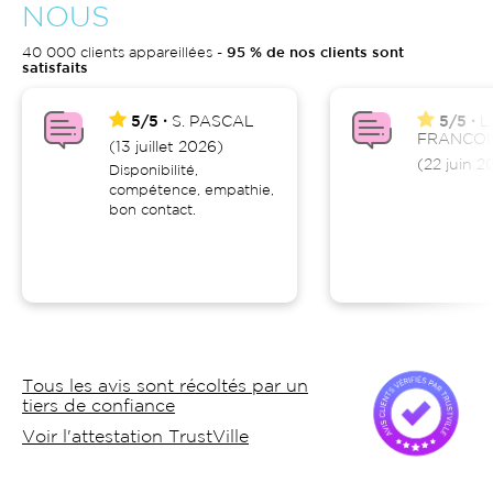
NOUS
40 000 clients appareillées -
95 % de nos clients sont
satisfaits
5/5
S.
PASCAL
5/5
L.
FRANCOI
(13 juillet 2026)
(22 juin 2
Disponibilité,
compétence, empathie,
bon contact.
Tous les avis sont récoltés par un
tiers de confiance
Voir l'attestation TrustVille