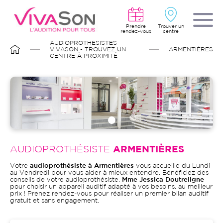
Aller
au
contenu
principal
Prendre
Trouver un
rendez-vous
centre
FIL
AUDIOPROTHÉSISTES
D'ARIANE
VIVASON - TROUVEZ UN
ARMENTIÈRES
CENTRE À PROXIMITÉ
AUDIOPROTHÉSISTE
ARMENTIÈRES
Votre
audioprothésiste à Armentières
vous accueille du Lundi
au Vendredi pour vous aider à mieux entendre. Bénéficiez des
conseils de votre audioprothésiste,
Mme Jessica Doutreligne
pour choisir un appareil auditif adapté à vos besoins, au meilleur
prix ! Prenez rendez-vous pour réaliser un premier bilan auditif
gratuit et sans engagement.