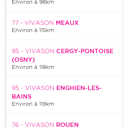
Environ à
98
km
77
- VIVASON
MEAUX
Environ à
115
km
95
- VIVASON
CERGY-PONTOISE
(OSNY)
Environ à
118
km
95
- VIVASON
ENGHIEN-LES-
BAINS
Environ à
119
km
76
- VIVASON
ROUEN