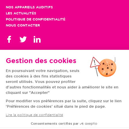
NOS APPAREILS AUDITIFS
LES ACTUALITÉS
POLITIQUE DE CONFIDENTIALITÉ
NOUS CONTACTER
Gestion des cookies
En poursuivant votre navigation, seuls
TOUS NOS CENTRES
des cookies à des fins statistiques
AUVERGNE-RHÔNE-
CENTRE-VAL DE LOIRE
ALPES
GRAND EST
seront utilisés. Vous pouvez profiter
BOURGOGNE-
ÎLE-DE-FRANCE
d'autres fonctionnalités et nous aider à améliorer le site en
FRANCHE-COMTÉ
BRETAGNE
cliquant sur "Accepter"
HAUTS-DE-FRANCE
NOUVELLE-AQUITAINE
NORMANDIE
PAYS DE LA LOIRE
Pour modifier vos préférences par la suite, cliquez sur le lien
OCCITANIE
PROVENCE-ALPES-
'Préférences de cookies' situé dans le pied de page.
CÔTE D'AZUR
Lire la politique de confidentialité
Consentements certifiés par