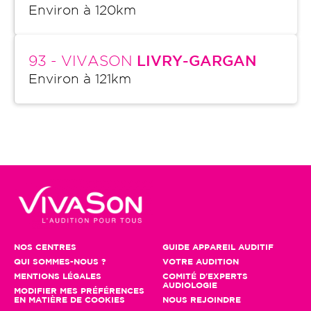
Environ à
120
km
93
- VIVASON
LIVRY-GARGAN
Environ à
121
km
NOS CENTRES
GUIDE APPAREIL AUDITIF
QUI SOMMES-NOUS ?
VOTRE AUDITION
MENTIONS LÉGALES
COMITÉ D'EXPERTS
AUDIOLOGIE
MODIFIER MES PRÉFÉRENCES
EN MATIÈRE DE COOKIES
NOUS REJOINDRE