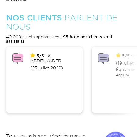
NOS CLIENTS
PARLENT DE
NOUS
40 000 clients appareillées -
95 % de nos clients sont
satisfaits
5/5
K.
5/5
M
ABDELKADER
(19 juillet
(23 juillet 2026)
Équipe séri
ecoute
Tous les avis sont récoltés par un