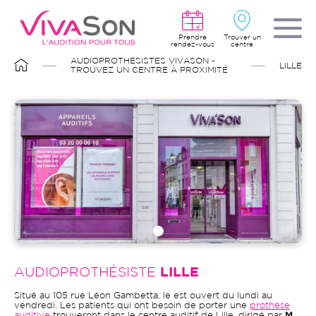
Aller
au
contenu
principal
Prendre
Trouver un
rendez-vous
centre
FIL
AUDIOPROTHÉSISTES VIVASON -
LILLE
D'ARIANE
TROUVEZ UN CENTRE À PROXIMITÉ
AUDIOPROTHÉSISTE
LILLE
Situé au 105 rue Léon Gambetta, le est ouvert du lundi au
vendredi. Les patients qui ont besoin de porter une
prothèse
auditive
trouveront dans le centre auditif de Lille, dirigé par
M.