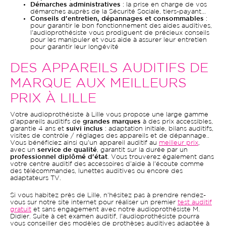
Démarches administratives
: la prise en charge de vos
démarches auprès de la Sécurité Sociale, tiers-payant...
Conseils d'entretien, dépannages et consommables
:
pour garantir le bon fonctionnement des aides auditives,
l'audioprothésiste vous prodiguent de précieux conseils
pour les manipuler et vous aide à assurer leur entretien
pour garantir leur longévité
DES APPAREILS AUDITIFS DE
MARQUE AUX MEILLEURS
PRIX À LILLE
Votre audioprothésiste à Lille vous propose une large gamme
d'appareils auditifs de
grandes marques
à des prix accessibles,
garantie 4 ans et
suivi inclus
: adaptation initiale, bilans auditifs,
visites de contrôle / réglages des appareils et de dépannage..
Vous bénéficiez ainsi qu'un appareil auditif au
meilleur prix
,
avec un
service de qualité
, garantit sur la durée par un
professionnel diplômé d'état
. Vous trouverez également dans
votre centre auditif des accessoires d'aide à l'écoute comme
des télécommandes, lunettes auditives ou encore des
adaptateurs TV.
Si vous habitez près de Lille, n'hésitez pas à prendre rendez-
vous sur notre site internet pour réaliser un premier
test auditif
gratuit
et sans engagement avec notre audioprothésiste M.
Didier. Suite à cet examen auditif, l'audioprothésiste pourra
vous conseiller des modèles de prothèses auditives adaptée à