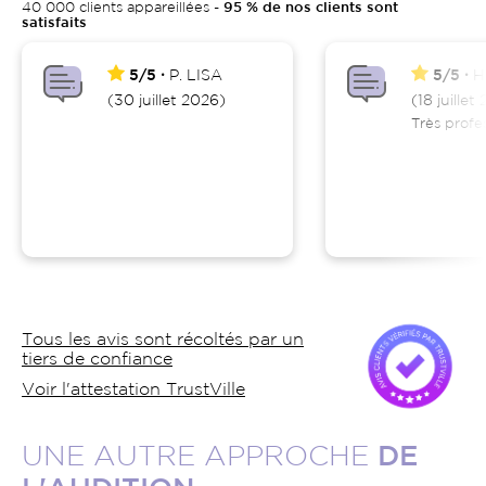
40 000 clients appareillées -
95 % de nos clients sont
satisfaits
5/5
P.
LISA
5/5
H
(30 juillet 2026)
(18 juillet
Très profe
Tous les avis sont récoltés par un
tiers de confiance
Voir l'attestation TrustVille
UNE AUTRE APPROCHE
DE