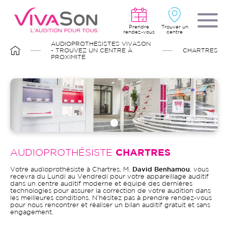
Aller
au
contenu
principal
Prendre
Trouver un
rendez-vous
centre
FIL
AUDIOPROTHÉSISTES VIVASON
D'ARIANE
- TROUVEZ UN CENTRE À
CHARTRES
PROXIMITÉ
AUDIOPROTHÉSISTE
CHARTRES
Votre audioprothésiste à Chartres, M.
David Benhamou
, vous
recevra du Lundi au Vendredi pour votre appareillage auditif
dans un centre auditif moderne et équipé des dernières
technologies pour assurer la correction de votre audition dans
les meilleures conditions. N'hésitez pas à prendre rendez-vous
pour nous rencontrer et réaliser un bilan auditif gratuit et sans
engagement.