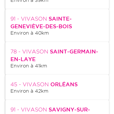
Environ à
39
km
91
- VIVASON
SAINTE-
GENEVIÈVE-DES-BOIS
Environ à
40
km
78
- VIVASON
SAINT-GERMAIN-
EN-LAYE
Environ à
41
km
45
- VIVASON
ORLÉANS
Environ à
42
km
91
- VIVASON
SAVIGNY-SUR-