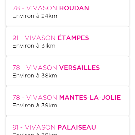
78
- VIVASON
HOUDAN
Environ à
24
km
91
- VIVASON
ÉTAMPES
Environ à
31
km
78
- VIVASON
VERSAILLES
Environ à
38
km
78
- VIVASON
MANTES-LA-JOLIE
Environ à
39
km
91
- VIVASON
PALAISEAU