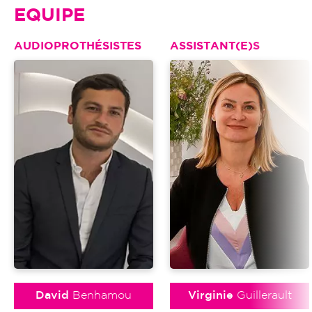
EQUIPE
AUDIOPROTHÉSISTES
ASSISTANT(E)S
David
Benhamou
Virginie
Guillerault