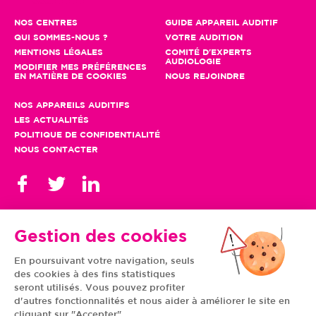
NOS CENTRES
GUIDE APPAREIL AUDITIF
QUI SOMMES-NOUS ?
VOTRE AUDITION
MENTIONS LÉGALES
COMITÉ D'EXPERTS
AUDIOLOGIE
MODIFIER MES PRÉFÉRENCES
EN MATIÈRE DE COOKIES
NOUS REJOINDRE
NOS APPAREILS AUDITIFS
LES ACTUALITÉS
POLITIQUE DE CONFIDENTIALITÉ
NOUS CONTACTER
Gestion des cookies
En poursuivant votre navigation, seuls
TOUS NOS CENTRES
des cookies à des fins statistiques
AUVERGNE-RHÔNE-
CENTRE-VAL DE LOIRE
ALPES
GRAND EST
seront utilisés. Vous pouvez profiter
BOURGOGNE-
ÎLE-DE-FRANCE
d'autres fonctionnalités et nous aider à améliorer le site en
FRANCHE-COMTÉ
BRETAGNE
cliquant sur "Accepter"