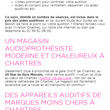
Visites ponctuels pour contrôler votre audition
Aides et conseils pour l'entretien, dépanner vos aides
auditives etc,
Ce suivi, illimité en nombre de séances, est inclus dans le
prix des aides auditives
, et ce, durant toute leur durée de vie.
Besoin de faire le point sur votre audition ? Prenez rendez-vous
avec VivaSon Chartres, sur notre site internet ou bien par
téléphone au 02 59 52 08 00.
UN MAGASIN
AUDIOPROTHÉSISTE
MODERNE ET CHALEUREUX À
CHARTRES
idéalement situé à proximité de la gare SNCF de Chartres, au
20 Rue du Bois Merrain,
votre centre auditif VIvaSon se situe
au cœur de Chartres (
Centre Val-de-Loire
), non loin de la
célèbre cathédrale de Chartres. Le magasin est facilement
accessible par la route et les transports en commun.
DES APPAREILS AUDITIFS DE
MARQUES MOINS CHERS À