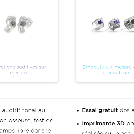
ctions auditives sur-
Embouts sur-mesure
mesure
et écouteurs
 auditif tonal au
Essai gratuit
des a
on osseuse, test de
Imprimante 3D
po
amps libre dans le
réalisée sur place