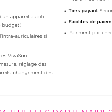
Tiers payant
Sécur
’un appareil auditif
Facilités de paiem
e budget)
Paiement par chèq
intra-auriculaires si
tres VivaSon
 mesure, réglage des
areils, changement des