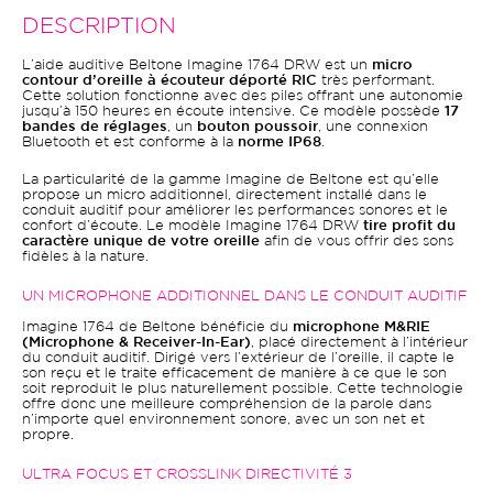
DESCRIPTION
L’aide auditive Beltone Imagine 1764 DRW est un
micro
contour d’oreille à écouteur déporté RIC
très performant.
Cette solution fonctionne avec des piles offrant une autonomie
jusqu’à 150 heures en écoute intensive. Ce modèle possède
17
bandes de réglages
, un
bouton poussoir
, une connexion
Bluetooth et est conforme à la
norme IP68
.
La particularité de la gamme Imagine de Beltone est qu’elle
propose un micro additionnel, directement installé dans le
conduit auditif pour améliorer les performances sonores et le
confort d’écoute. Le modèle Imagine 1764 DRW
tire profit du
caractère unique de votre oreille
afin de vous offrir des sons
fidèles à la nature.
UN MICROPHONE ADDITIONNEL DANS LE CONDUIT AUDITIF
Imagine 1764 de Beltone bénéficie du
microphone M&RIE
(Microphone & Receiver-In-Ear)
, placé directement à l’intérieur
du conduit auditif. Dirigé vers l’extérieur de l’oreille, il capte le
son reçu et le traite efficacement de manière à ce que le son
soit reproduit le plus naturellement possible. Cette technologie
offre donc une meilleure compréhension de la parole dans
n’importe quel environnement sonore, avec un son net et
propre.
ULTRA FOCUS ET CROSSLINK DIRECTIVITÉ 3