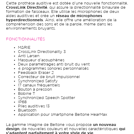
Cette prothèse auditive est dotée d’une nouvelle fonctionnalité,
CrossLink Directivité
, qui assure la directionnalité binaurale de
formation de faisceaux. Elle utilise les microphones de deux
aides auditives et crée un
réseau de microphones
hyperdirectionnels
. Ainsi, elle offre une amélioration de la
compréhension des sons et de la parole, même dans les
environnements bruyants.
FONCTIONNALITÉS
M&RIE
CrossLink Directionality 3
Anti Larsen
Masqueur d’acouphènes
Deux paramétrages anti bruit du vent
4 programmes sonores personnalisés
Feedback Eraser 2
Correcteur de bruit impulsionnel
Synchronized Satisfy
17 canaux fréquentiels
Bouton à pression
Bobine T
Synchronized Speech Spotter
IP68
Piles auditives 13
Bluetooth
Application pour smartphone Beltone HearMax
La gamme Imagine de Beltone vous propose
un nouveau
design
, de nouvelles couleurs et nouvelles caractéristiques
qui
s’adaptent parfaitement à votre style de vie
.