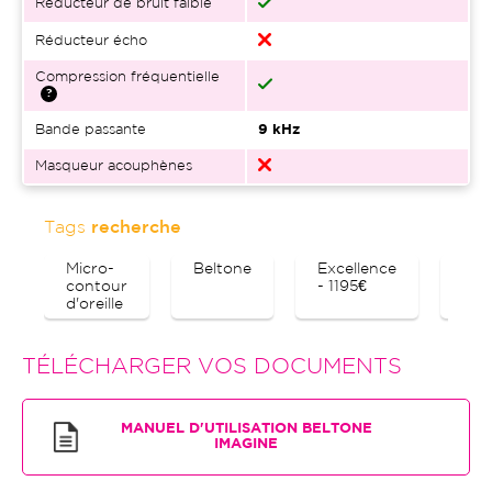
Réducteur de bruit faible
Réducteur écho
Compression fréquentielle
Bande passante
9 kHz
Masqueur acouphènes
Tags
recherche
Micro-
Beltone
Excellence
Blu
contour
- 1195€
d'oreille
TÉLÉCHARGER VOS DOCUMENTS
MANUEL D'UTILISATION BELTONE
IMAGINE