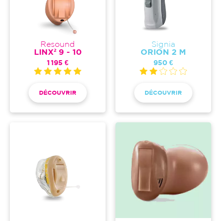
Resound
Signia
LINX² 9 - 10
ORION 2 M
1 195 €
950 €
DÉCOUVRIR
DÉCOUVRIR