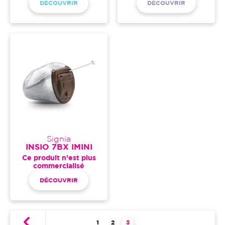
DÉCOUVRIR
DÉCOUVRIR
Signia
INSIO 7BX IMINI
Ce produit n’est plus
commercialisé
DÉCOUVRIR
Pagination
Page
1
Page
2
Page courante
3