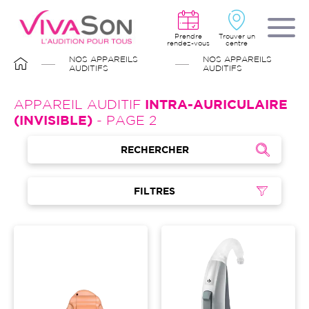
Aller
au
contenu
principal
Prendre
Trouver un
rendez-vous
centre
FIL
NOS APPAREILS
NOS APPAREILS
D'ARIANE
AUDITIFS
AUDITIFS
APPAREIL AUDITIF
INTRA-AURICULAIRE
(INVISIBLE)
- PAGE 2
RECHERCHER
FILTRES