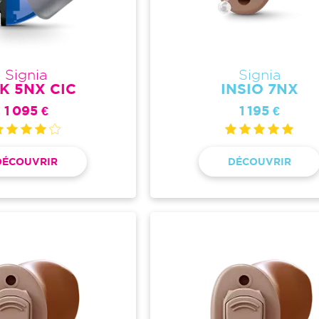
Signia
Signia
LK 5NX CIC
INSIO 7NX
1 095 €
1 195 €
DÉCOUVRIR
DÉCOUVRIR