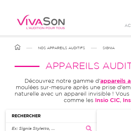
Aller
au
contenu
AC
principal
FIL
NOS APPAREILS AUDITIFS
SIGNIA
D'ARIANE
APPAREILS AUDIT
Découvrez notre gamme d'
appareils a
moulées sur-mesure après une prise d'empr
naturelle avec un appareil invisible ! V
comme les
Insio CIC
,
Ins
RECHERCHER