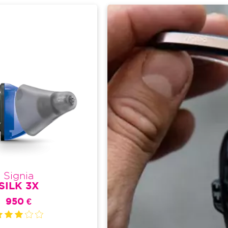
Image
Signia
SILK 3X
950 €