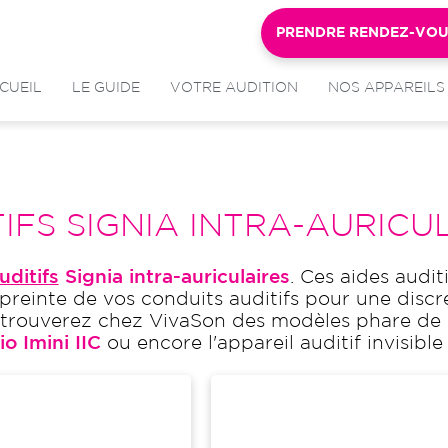
PRENDRE RENDEZ-VO
CUEIL
LE GUIDE
VOTRE AUDITION
NOS APPAREILS
IFS SIGNIA INTRA-AURICUL
uditifs
Signia intra-auriculaires
. Ces aides audit
einte de vos conduits auditifs pour une discré
ous trouverez chez VivaSon des modèles phare d
io Imini IIC
ou encore l'appareil auditif invisibl