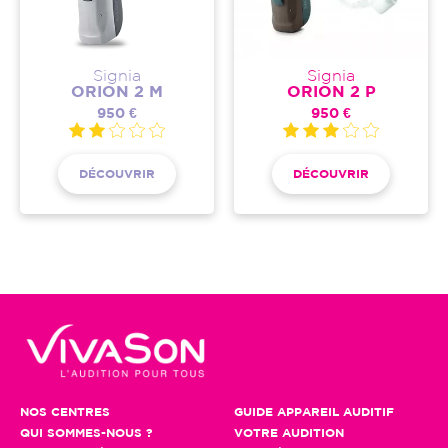
Signia
Signia
ORION 2 M
ORION 2 P
950 €
950 €
DÉCOUVRIR
DÉCOUVRIR
NOS CENTRES
GUIDE APPAREIL AUDITIF
QUI SOMMES-NOUS ?
VOTRE AUDITION