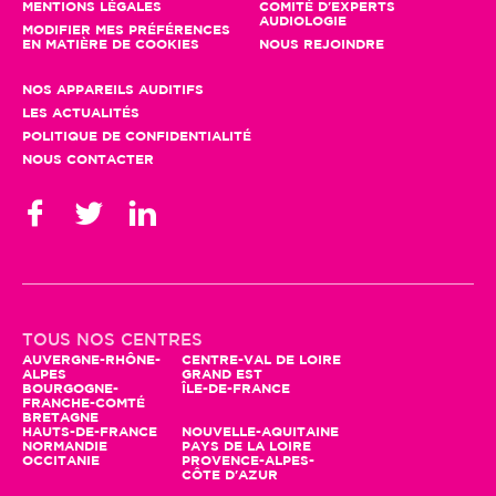
MENTIONS LÉGALES
COMITÉ D'EXPERTS
AUDIOLOGIE
MODIFIER MES PRÉFÉRENCES
EN MATIÈRE DE COOKIES
NOUS REJOINDRE
NOS APPAREILS AUDITIFS
LES ACTUALITÉS
POLITIQUE DE CONFIDENTIALITÉ
NOUS CONTACTER
stion des cookies
TOUS NOS CENTRES
ursuivant votre navigation, seuls des cookies à des fins
AUVERGNE-RHÔNE-
CENTRE-VAL DE LOIRE
ALPES
GRAND EST
stiques seront utilisés. Vous pouvez profiter d'autres
BOURGOGNE-
ÎLE-DE-FRANCE
ionnalités et nous aider à améliorer le site en cliquant
FRANCHE-COMTÉ
BRETAGNE
Accepter"
HAUTS-DE-FRANCE
NOUVELLE-AQUITAINE
NORMANDIE
PAYS DE LA LOIRE
modifier vos préférences par la suite, cliquez sur le lien
OCCITANIE
PROVENCE-ALPES-
érences de cookies' situé dans le pied de page.
CÔTE D'AZUR