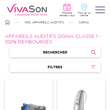
Aller
au
contenu
principal
Prendre
Trouver un
rendez-vous
centre
FIL
NOS APPAREILS AUDITIFS
SIGNIA
D'ARIANE
APPAREILS AUDITIFS SIGNIA CLASSE 1 -
100% REMBOURSÉS
RECHERCHER
FILTRES