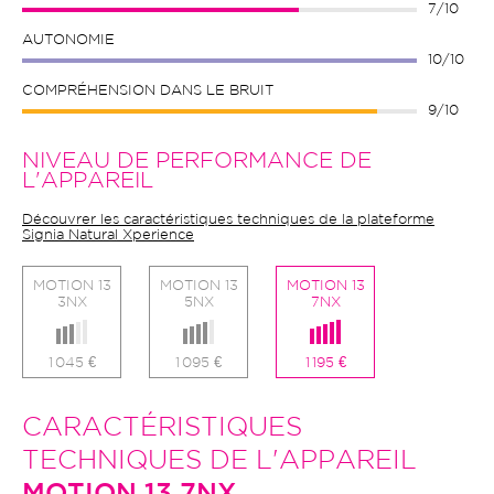
7/10
AUTONOMIE
10/10
COMPRÉHENSION DANS LE BRUIT
9/10
NIVEAU DE PERFORMANCE DE
L'APPAREIL
Découvrer les caractéristiques techniques de la plateforme
Signia Natural Xperience
MOTION 13
MOTION 13
MOTION 13
3NX
5NX
7NX
1 045 €
1 095 €
1 195 €
CARACTÉRISTIQUES
TECHNIQUES DE L'APPAREIL