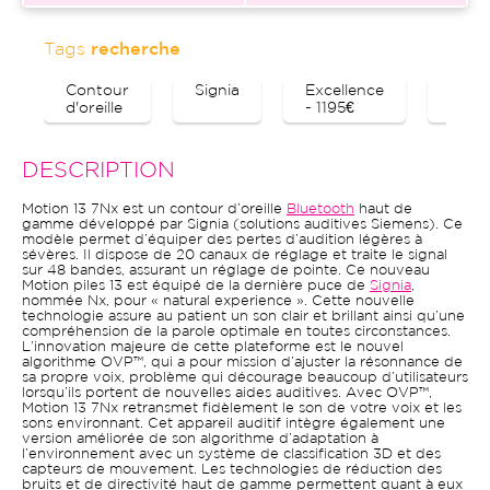
Tags
recherche
Contour
Signia
Excellence
Blue
d'oreille
- 1195€
DESCRIPTION
Motion 13 7Nx est un contour d’oreille
Bluetooth
haut de
gamme développé par Signia (solutions auditives Siemens). Ce
modèle permet d’équiper des pertes d’audition légères à
sévères. Il dispose de 20 canaux de réglage et traite le signal
sur 48 bandes, assurant un réglage de pointe. Ce nouveau
Motion piles 13 est équipé de la dernière puce de
Signia
,
nommée Nx, pour « natural experience ». Cette nouvelle
technologie assure au patient un son clair et brillant ainsi qu’une
compréhension de la parole optimale en toutes circonstances.
L’innovation majeure de cette plateforme est le nouvel
algorithme OVP™, qui a pour mission d’ajuster la résonnance de
sa propre voix, problème qui décourage beaucoup d’utilisateurs
lorsqu’ils portent de nouvelles aides auditives. Avec OVP™,
Motion 13 7Nx retransmet fidèlement le son de votre voix et les
sons environnant. Cet appareil auditif intègre également une
version améliorée de son algorithme d’adaptation à
l’environnement avec un système de classification 3D et des
capteurs de mouvement. Les technologies de réduction des
bruits et de directivité haut de gamme permettent quant à eux