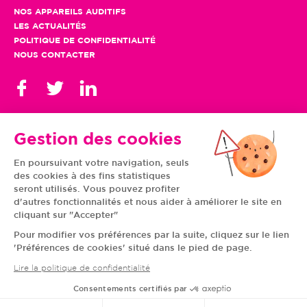
NOS APPAREILS AUDITIFS
LES ACTUALITÉS
POLITIQUE DE CONFIDENTIALITÉ
NOUS CONTACTER
Gestion des cookies
En poursuivant votre navigation, seuls
TOUS NOS CENTRES
des cookies à des fins statistiques
AUVERGNE-RHÔNE-
CENTRE-VAL DE LOIRE
ALPES
GRAND EST
seront utilisés. Vous pouvez profiter
BOURGOGNE-
ÎLE-DE-FRANCE
d'autres fonctionnalités et nous aider à améliorer le site en
FRANCHE-COMTÉ
BRETAGNE
cliquant sur "Accepter"
HAUTS-DE-FRANCE
NOUVELLE-AQUITAINE
NORMANDIE
PAYS DE LA LOIRE
Pour modifier vos préférences par la suite, cliquez sur le lien
OCCITANIE
PROVENCE-ALPES-
'Préférences de cookies' situé dans le pied de page.
CÔTE D'AZUR
Lire la politique de confidentialité
Consentements certifiés par