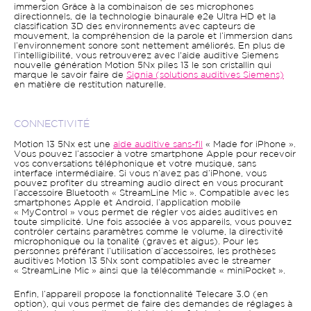
immersion Grâce à la combinaison de ses microphones
directionnels, de la technologie binaurale e2e Ultra HD et la
classification 3D des environnements avec capteurs de
mouvement, la compréhension de la parole et l’immersion dans
l’environnement sonore sont nettement améliorés. En plus de
l’intelligibilité, vous retrouverez avec l'aide auditive Siemens
nouvelle génération Motion 5Nx piles 13 le son cristallin qui
marque le savoir faire de
Signia (solutions auditives Siemens)
en matière de restitution naturelle.
CONNECTIVITÉ
Motion 13 5Nx est une
aide auditive sans-fil
« Made for iPhone ».
Vous pouvez l’associer à votre smartphone Apple pour recevoir
vos conversations téléphonique et votre musique, sans
interface intermédiaire. Si vous n’avez pas d’iPhone, vous
pouvez profiter du streaming audio direct en vous procurant
l’accessoire Bluetooth « StreamLine Mic ». Compatible avec les
smartphones Apple et Android, l’application mobile
« MyControl » vous permet de régler vos aides auditives en
toute simplicité. Une fois associée à vos appareils, vous pouvez
contrôler certains paramètres comme le volume, la directivité
microphonique ou la tonalité (graves et aigus). Pour les
personnes préférant l’utilisation d’accessoires, les prothèses
auditives Motion 13 5Nx sont compatibles avec le streamer
« StreamLine Mic » ainsi que la télécommande « miniPocket ».
Enfin, l’appareil propose la fonctionnalité Telecare 3.0 (en
option), qui vous permet de faire des demandes de réglages à