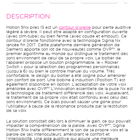
DESCRIPTION
Motion 5Nx piles 13 est un
contour d’oreille
pour perte auditive
légère à sévère. Il peut être adapté en configuration ouverte
(avec slim-tube) ou bien fermé (avec coude et embout). Ce
contour d’oreille fonctionne avec la technologie Signia Nx
lancée fin 2017. Cette plateforme dernière génération de
Siemens apporte son lot de nouveautés comme OVP™, le
premier algorithme au monde qui distingue le traitement des
sons environnant de celui de sa propre voix. Le boitier de
l’appareil propose un bouton programmable, le « Rocker
Switch » pour la sélection des programmes personnalisés
(jusqu’à 6) ou bien le contrôle manuel du volume. Très
confortable, le design du boitier a été soigné pour améliorer
son confort de port. Une bobine à induction (Position T) est
également disponible en option. L’acceptation de votre voix
améliorée avec OVP™ L’innovation essentielle de la puce Nx est
la technologie de traitement différencié des voix. Auparavant,
le traitement de sa propre voix était confondu avec celui des
sons environnants. Ce biais pouvait causer une gêne pour
l’utilisateur à cause de la résonance produite par la restitution
de sa voix.
La solution consistait dès lors à diminuer le gain, ce qui pouvait
impacter la compréhension de la parole. Avec OVP™, Signia
Motion 5Nx traite différemment le son de sa propre voix et la
parole de ses interlocuteurs, améliorant le confort et
l’intelligibilité. Une aide auditive qui assure une meilleure