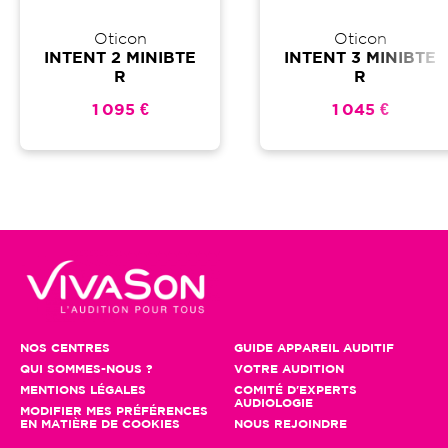
Oticon
Oticon
INTENT 2 MINIBTE
INTENT 3 MINIBTE
R
R
1 095 €
1 045 €
NOS CENTRES
GUIDE APPAREIL AUDITIF
QUI SOMMES-NOUS ?
VOTRE AUDITION
MENTIONS LÉGALES
COMITÉ D'EXPERTS
AUDIOLOGIE
MODIFIER MES PRÉFÉRENCES
EN MATIÈRE DE COOKIES
NOUS REJOINDRE