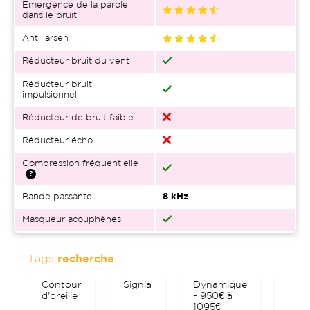
Emergence de la parole
dans le bruit
Anti larsen
Réducteur bruit du vent
Réducteur bruit
impulsionnel
Réducteur de bruit faible
Réducteur écho
Compression fréquentielle
Bande passante
8 kHz
Masqueur acouphènes
Tags
recherche
Contour
Signia
Dynamique
Blue
d'oreille
- 950€ à
1095€