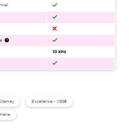
nnel
e
10 kHz
Starkey
Excellence - 1195€
hène