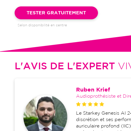
Garantie 4 ans et suivi illimité inclus : bilans auditifs, adapta
visites de réglages, dépannages
TESTER GRATUITEMENT
Selon disponibilité en centre
L'AVIS DE L'EXPERT
VI
Ruben Krief
Audioprothésiste et Dir
Le Starkey Genesis AI 2
discrétion et ses perfo
auriculaire profond (IIC