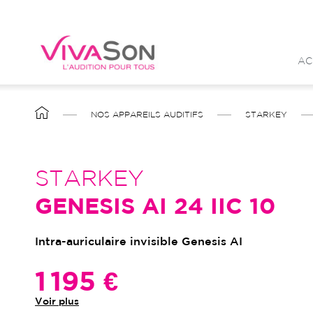
Aller
au
contenu
AC
principal
FIL
NOS APPAREILS AUDITIFS
STARKEY
D'ARIANE
STARKEY
GENESIS AI 24 IIC 10
Intra-auriculaire invisible Genesis AI
1 195 €
Voir plus