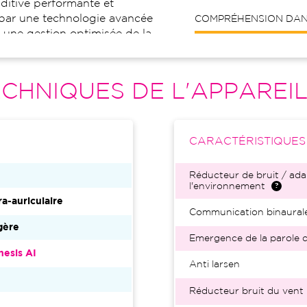
ditive performante et
ue par une technologie avancée
COMPRÉHENSION DANS
t une gestion optimisée de la
 environnements sonores
ionnel, le Genesis AI 24 CIC
 clarté d’écoute et des
CHNIQUES DE L'APPAREI
 innovantes pour une
uotidien. Je recommande ce
priorisent à la fois
é.
CARACTÉRISTIQUE
Réducteur de bruit / ada
l'environnement
ra-auriculaire
Communication binaural
gère
Emergence de la parole d
esis AI
Anti larsen
Réducteur bruit du vent