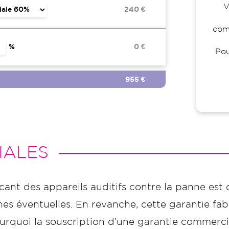
V
240 €
comp
%
0 €
Pou
955 €
IALES
icant des appareils auditifs contre la panne est 
s éventuelles. En revanche, cette garantie fabr
t pourquoi la souscription d’une garantie commer