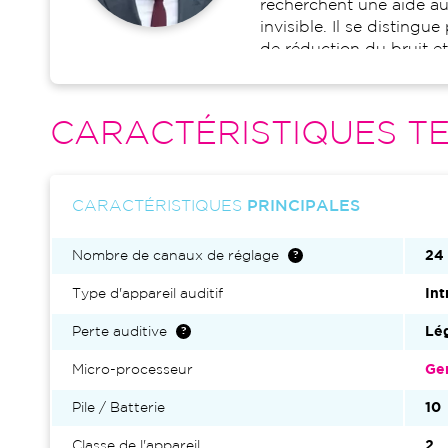
recherchent une aide au
invisible. Il se disting
de réduction du bruit e
parole, même dans des
variés. Compact et fonct
312 offre une excellente
CARACTÉRISTIQUES TE
options de connectivité
intégration fluide au q
modèle aux patients qui 
l'esthétique et l'efficacit
CARACTÉRISTIQUES
PRINCIPALES
Nombre de canaux de réglage
24
Type d'appareil auditif
Int
Perte auditive
Lé
Micro-processeur
Gen
Pile / Batterie
10
Classe de l'appareil
2